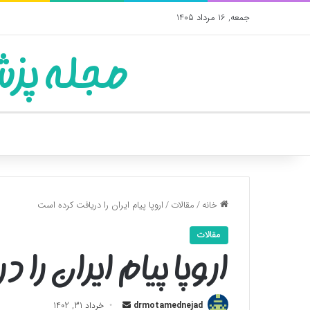
جمعه, 16 مرداد 1405
مجله پزش
خانه
/
مقالات
/
اروپا پیام ایران را دریافت کرده است
مقالات
اروپا پیام ایران را
ارسال
drmotamednejad
خرداد 31, 1402