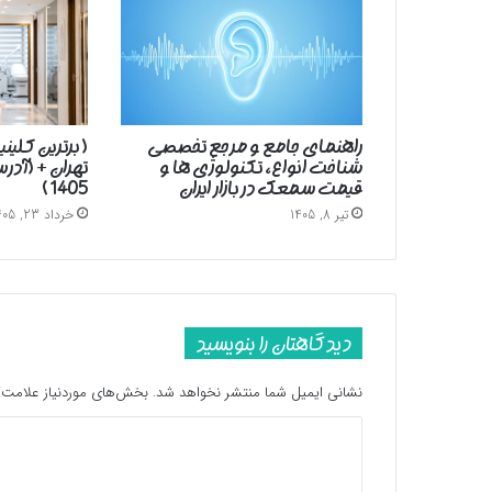
راهنمای جامع و مرجع تخصصی
( برترین کلین
شناخت انواع، تکنولوژی ها و
تهران + (آد
قیمت سمعک در بازار ایران
1405 )
تیر 8, 1405
خرداد 23, 1405
دیدگاهتان را بنویسید
نشانی ایمیل شما منتشر نخواهد شد.
بخش‌های موردنیاز علامت‌گ
د
ی