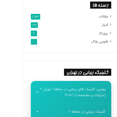
دسته ها
مقالات
6,522
اخبار
193
رپورتاژ
9
فانوس بلاگ
1
کلینیک زیبایی در تهران
بهترین کلینیک های زیبایی در منطقه 1 تهران +
(جزئیات و مشخصات) | 1405
کلینیک زیبایی در منطقه 2