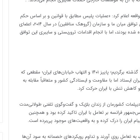
که با آن به مؤسسات خارجی حملات سایبری انجام می‌دادند. .
 واقعه اعلام کرد: «عملیات پلیس مطابق با قوانین و بر اساس حکم
دادگاه عالی مبارزه با تروریسم صورت گرفته است. مطابق توافق میان ما و سازمان (گروهک منافقین) در سال ۲۰۱۴، اعضای
ده شده بودند، اما با انجام اقدامات تروریستی و سایبری این توافق
برای درک بهتر رفتار اخیر اروپایی‌ها بهتر است به ماه‌های گذشته برگردیم؛ پاییز ۱۴۰۱ و التهاب خیابان‌های ایران؛ مقطعی که
ان ایستاد اما با مقاومت و ایستادگی کشور و متعاقباً مقابله به
 کاهش تنش با ایران حرکت کرد.
 دیپلمات کشورمان از زندان بلژیک و گفت‌وگوی تلفنی طولانی‌مدت
س‌جمهور فرانسه بر تعامل با ایران تاکید کرده بود و همچنین
یام ایران را درک کرده و به واقعیت‌های موجود پی‌برده است.
ان، به تعامل روی آورند و تداوم رویکردهای خصمانه به سود آن‌ها