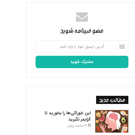
عضو خبرنامه شوید
آدرس
ایمیل
خود
را
وارد
کنید
مطالب جدید
این خوراکی‌ها را بخورید تا
آلزایمر نگیرید
22 ساعت پیش