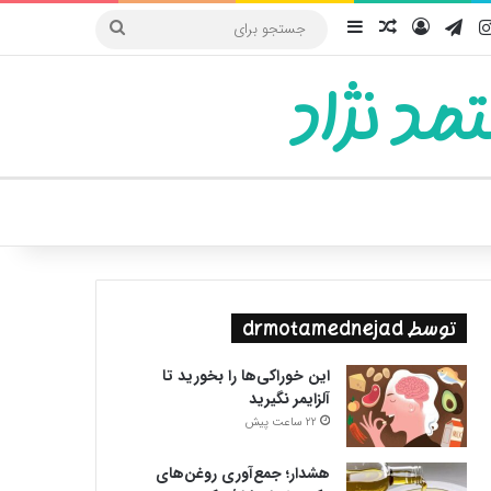
یوب
اینستاگرام
تلگرام
ورود
سایدبار
نوشته تصادفی
جستجو
برای
مد نژاد
ییر پوسته
توسط drmotamednejad
این خوراکی‌ها را بخورید تا
آلزایمر نگیرید
22 ساعت پیش
هشدار؛ جمع‌آوری روغن‌های