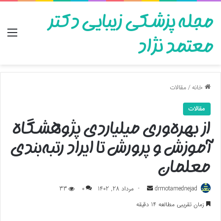
مجله پزشکی زیبایی دکتر
منو
معتمد نژاد
خانه
/
مقالات
مقالات
از بهره‌وری میلیاردی پژوهشگاه
آموزش و پرورش تا ایراد رتبه‌بندی
معلمان
ارسال
drmotamednejad
مرداد 28, 1402
0
33
به
زمان تقریبی مطالعه 14 دقیقه
ایمیل