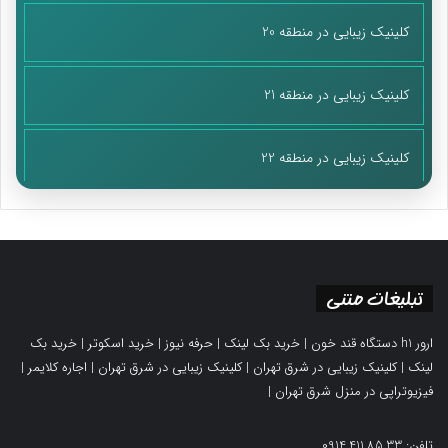
مثل همین رتبه‌بندی، پژوهشگاه نباید صبر کند که تصویب شود بعد با
کلینیک زیبایی در منطقه 20
مشکل مواجه شود و بعد از آن، آسیب‌شناسی انجام دهد. پژوهشگاه
باید قبل از اینکه این کار انجام بگیرد، با رویکرد فراکنشی، کار علمی‌اش
کلینیک زیبایی در منطقه 21
را انجام دهد و بسته‌ای از توصیه مدیریتی را روی میز مراکز تصمیم‌گیر
بگذارد و بگوید شما که می‌خواهید این آیین‌نامه را، این قانون را یا این
بخشنامه را تصویب کنید، این اشکالات را دارد و نسخه درستش این
کلینیک زیبایی در منطقه 22
است و جلوی تصویب موارد دارای اشکال را بگیرد و در اصلاح آن کمک
کند.
یک چرخش دیگر، چرخش از فرایند محوری به نتیجه محوری است. در
حال حاضر همکارانم در پژوهشگاه، فرایند محور نیستند که ساعت
تبلیغات متنی
بزنند بلکه نتیجه محور هستند. با تک‌تک اعضای هیأت علمی و
کارشناسان توافقنامه سالانه متناسب با سند راهبردی منعقد کردیم و
ارور h1 دستگاه قند خون
|
خرید بک لینک
|
حرفه نیوز
|
خرید اسکوتر
|
خرید بک
دقیقا مشخص کردیم که هر کدام از اینها در طول یکسال چه کارهایی را
لینک
|
کلینیک زیبایی در شرق تهران
|
کلینیک زیبایی در شرق تهران
|
اجاره کلایمر
|
باید انجام دهند و ارزش کمی و کیفی کار آنان چه اندازه است، خروجی
فیزیوتراپی در منزل شرق تهران
|
و نتیجه این کارشان چیست و متناسب با خروجی و نتیجه عملکرد
آنان مزایا و حق‌التحقیق و تسهیلات دریافت می‌کنند.
تلفن: 0914.411.85.33