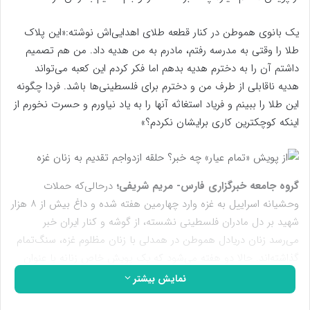
یک بانوی هموطن در کنار قطعه طلای اهدایی‌اش نوشته:«این پلاک
طلا را وقتی به مدرسه رفتم، مادرم به من هدیه داد. من هم تصمیم
داشتم آن را به دخترم هدیه بدهم اما فکر کردم این کعبه می‌تواند
هدیه ناقابلی از طرف من و دخترم برای فلسطینی‌ها باشد. فردا چگونه
این طلا را ببینم و فریاد استغاثه آنها را به یاد نیاورم و حسرت نخورم از
اینکه کوچکترین کاری برایشان نکردم؟»
گروه جامعه خبرگزاری فارس- مریم شریفی؛
درحالی‌که حملات
وحشیانه اسراییل به غزه وارد چهارمین هفته شده و داغ بیش از ۸ هزار
شهید بر دل مادران فلسطینی نشسته، از گوشه و کنار ایران خبر
می‌رسد زنان دریادل هموطن در همدلی با زنان مظلوم غزه، سنگ‌تمام
گذاشته‌اند. حالا دو هفته می‌شود که یک پویش خاص زنانه با عنوان
«تمام عیار» به راه افتاده و مسیر جدیدی برای کمک‌رسانی به مردم
نمایش بیشتر
فلسطین باز شده. در این حرکت خودجوش که به همت جمعیت زنان