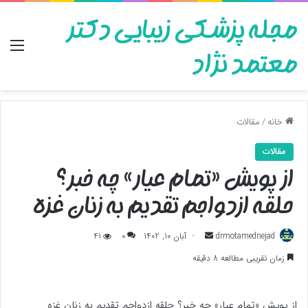
مجله پزشکی زیبایی دکتر
منو
معتمد نژاد
خانه
/
مقالات
مقالات
از پویش «تمام عیار» چه خبر؟
حلقه ازدواجم تقدیم به زنان غزه
ارسال
drmotamednejad
آبان 10, 1402
0
41
به
زمان تقریبی مطالعه 8 دقیقه
ایمیل
از پویش «تمام عیار» چه خبر؟ حلقه ازدواجم تقدیم به زنان غزه