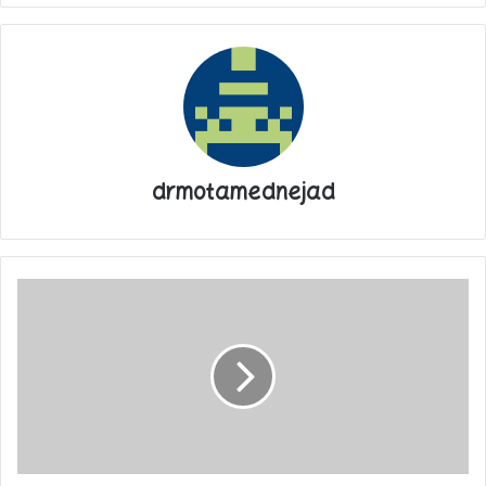
بهشتی شکل گرفته، زنان ایران با اهدای طلاهایشان به زنان فلسطینی،
پیام همدلی خود را به مادران داغدیده غزه اعلام می‌کنند. در پایان این
پویش زنانه، قرار است طلاهای اهدایی به مزایده گذاشته شود و عواید
حاصل از فروش آنها برای ارسال به غزه یا کمک به جبهه مقاومت، به
دفتر رهبری تحویل داده شود.
برای آشنایی با جلوه‌هایی از مشارکت ارزشمند بانوان ایران زمین در
drmotamednejad
پویش تمام عیار، با این گزارش همراه شوید.
کلاهبرداری
یک بانوی هموطن، حلقه ازدواجش را به عشق مادران غزه به پویش
کاروان‌های
غیرمجاز
«تمام عیار» اهدا کرده است
از
زائران
سوریه!
طلای مهریه یکی از بانوان ایران زمین، هدیه به زنان فلسطین