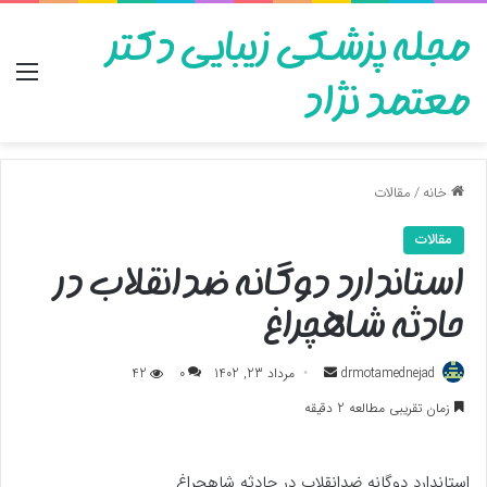
مجله پزشکی زیبایی دکتر
منو
معتمد نژاد
خانه
/
مقالات
مقالات
استاندارد دوگانه ضدانقلاب در
حادثه شاهچراغ
ارسال
drmotamednejad
مرداد 23, 1402
0
42
به
زمان تقریبی مطالعه 2 دقیقه
ایمیل
استاندارد دوگانه ضدانقلاب در حادثه شاهچراغ