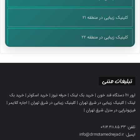
کلینیک زیبایی در منطقه 21
کلینیک زیبایی در منطقه 22
تبلیغات متنی
ارور h1 دستگاه قند خون
|
خرید بک لینک
|
حرفه نیوز
|
خرید اسکوتر
|
خرید بک
لینک
|
کلینیک زیبایی در شرق تهران
|
کلینیک زیبایی در شرق تهران
|
اجاره کلایمر
|
فیزیوتراپی در منزل شرق تهران
|
تلفن: 0914.411.85.33
ایمیل: info@drmotamednejad.ir