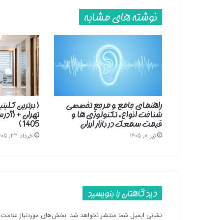
سرزمین
نوشته های مشابه
مان
راهنمای جامع و مرجع تخصصی
( برترین کلین
شناخت انواع، تکنولوژی ها و
تهران + (آد
قیمت سمعک در بازار ایران
1405 )
تیر 8, 1405
خرداد 23, 1405
دیدگاهتان را بنویسید
نشانی ایمیل شما منتشر نخواهد شد.
بخش‌های موردنیاز علامت‌گ