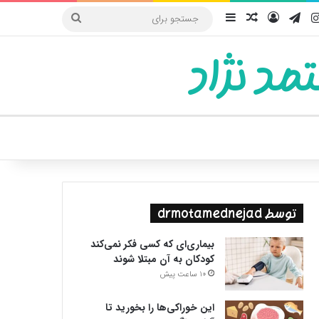
یوب
اینستاگرام
تلگرام
ورود
سایدبار
نوشته تصادفی
جستجو
برای
مد نژاد
ییر پوسته
توسط drmotamednejad
بیماری‌ای که کسی فکر نمی‌کند
کودکان به آن مبتلا شوند
10 ساعت پیش
این خوراکی‌ها را بخورید تا