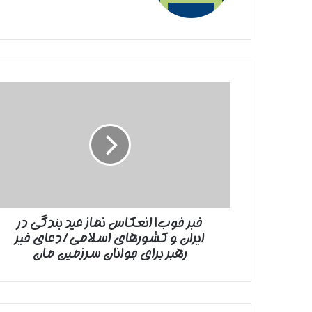
خبر
خوب|
انعکاس
نماز
عید
بندگی
در
ایران
و
خبر خوب| انعکاس نماز عید بندگی در
کشورهای
ایران و کشورهای اسلامی/دعای خیر
اسلامی/
دعای
رهبر برای جوانان سرزمین مان
خیر
رهبر
برای
جوانان