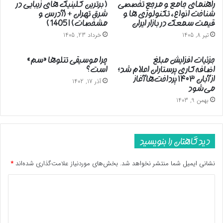
راهنمای جامع و مرجع تخصصی
( برترین کلینیک های زیبایی در
شناخت انواع، تکنولوژی ها و
شرق تهران + (آدرس و
قیمت سمعک در بازار ایران
مشخصات) | 1405 )
تیر 8, 1405
خرداد 23, 1405
جزئیات افزایش مبلغ
چرا موسیقی تتلوها «سم»
اضافه‌کاری پرستاران اعلام شد؛
است؟
از آبان ۱۴۰۳ پرداخت‌ها آغاز
آذر 17, 1402
می‌شود
بهمن 9, 1403
دیدگاهتان را بنویسید
نشانی ایمیل شما منتشر نخواهد شد.
بخش‌های موردنیاز علامت‌گذاری شده‌اند
*
د
ی
د