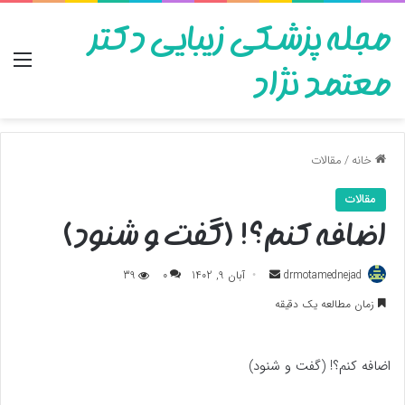
مجله پزشکی زیبایی دکتر
منو
معتمد نژاد
خانه
/
مقالات
مقالات
اضافه کنم؟! (گفت و شنود)
ارسال
drmotamednejad
آبان 9, 1402
0
39
به
زمان مطالعه یک دقیقه
ایمیل
اضافه کنم؟! (گفت و شنود)