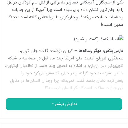
یکی از خبرنگاران آمریکایی تصاویر دلخراشی از قتل عام کودکان در غزه
را به جان‌کربی نشان داده و پرسیده است چرا آمریکا از این جنایات
وحشیانه حمایت می‌کند؟! و جان‌کربی با بی‌اعتنایی گفته است؛ «‌جنگ
همین است‌»!
فارس‌پلاس؛ دیگر رسانه‌ها –
کیهان نوشت: گفت: جان کربی،
سخنگوی شورای امنیت ملی آمریکا چند ماه قبل در مصاحبه با شبکه
تلویزیونی «‌س.‌ان.‌ان‌» با اشاره به تصویر چند جسد از نظامیان اوکراین،
حالتی غمزده به خود گرفته و در حالی که سعی می‌کرد خود را
بغض‌کرده نشان بدهد گفت؛ نمی‌دانم چرا وجدان انسان‌ها در مقابل
این جنایت ساکت است؟! مگر انسان نیستند؟!
گفتم: عجب رویی داره! بی‌پدرمادرها خودشون جنگ اوکراین را راه
نمایش بیشتر
انداخته‌اند و نظامیان آن کشور را گوشت دم توپ کرده‌اند و حالا برای
کسانی که خودشان کشته‌اند اشک تمساح می‌ریزند!