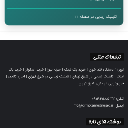
کلینیک زیبایی در منطقه 22
تبلیغات متنی
ارور h1 دستگاه قند خون
|
خرید بک لینک
|
حرفه نیوز
|
خرید اسکوتر
|
خرید بک
لینک
|
کلینیک زیبایی در شرق تهران
|
کلینیک زیبایی در شرق تهران
|
اجاره کلایمر
|
فیزیوتراپی در منزل شرق تهران
|
تلفن: 0914.411.85.33
ایمیل: info@drmotamednejad.ir
نوشته های تازه