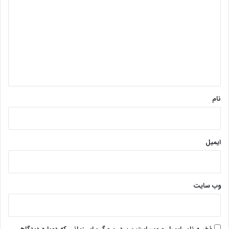
ی
د
گ
ا
ه
*
نام
ایمیل
وب‌ سایت