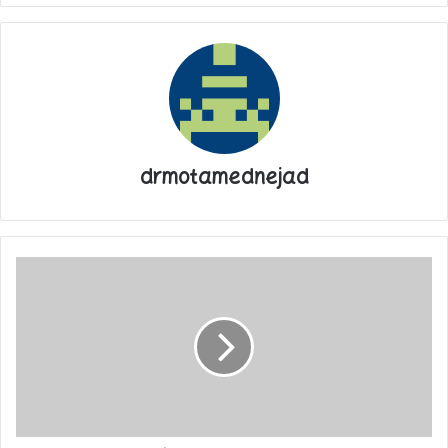
drmotamednejad
پایان پیام/ت
لزوم
اجرای
کامل
قانون
تعرفه‌گذاری
خدمات
پرستاری