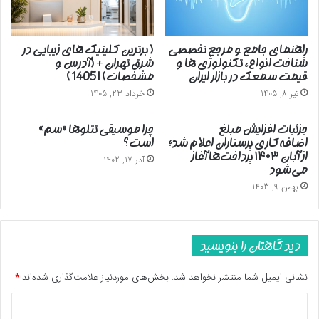
راهنمای جامع و مرجع تخصصی
( برترین کلینیک های زیبایی در
شناخت انواع، تکنولوژی ها و
شرق تهران + (آدرس و
قیمت سمعک در بازار ایران
مشخصات) | 1405 )
تیر 8, 1405
خرداد 23, 1405
جزئیات افزایش مبلغ
چرا موسیقی تتلوها «سم»
اضافه‌کاری پرستاران اعلام شد؛
است؟
از آبان ۱۴۰۳ پرداخت‌ها آغاز
آذر 17, 1402
می‌شود
بهمن 9, 1403
دیدگاهتان را بنویسید
نشانی ایمیل شما منتشر نخواهد شد.
بخش‌های موردنیاز علامت‌گذاری شده‌اند
*
د