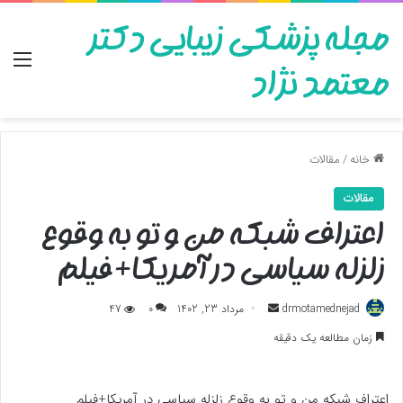
مجله پزشکی زیبایی دکتر
منو
معتمد نژاد
خانه
/
مقالات
مقالات
اعتراف شبکه من و تو به وقوع
زلزله سیاسی در آمریکا+فیلم
ارسال
drmotamednejad
مرداد 23, 1402
0
47
به
زمان مطالعه یک دقیقه
ایمیل
اعتراف شبکه من و تو به وقوع زلزله سیاسی در آمریکا+فیلم