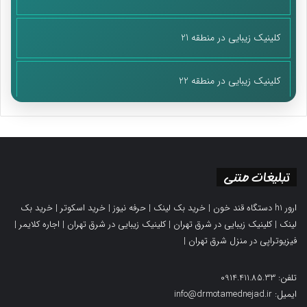
کلینیک زیبایی در منطقه 21
کلینیک زیبایی در منطقه 22
تبلیغات متنی
ارور h1 دستگاه قند خون
|
خرید بک لینک
|
حرفه نیوز
|
خرید اسکوتر
|
خرید بک
لینک
|
کلینیک زیبایی در شرق تهران
|
کلینیک زیبایی در شرق تهران
|
اجاره کلایمر
|
فیزیوتراپی در منزل شرق تهران
|
تلفن: 0914.411.85.33
ایمیل: info@drmotamednejad.ir