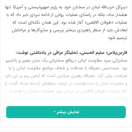
دبیرکل حزب‌الله لبنان در سخنان خود به رژیم صهیونیستی و آمریکا تنها
هشدار نداد، بلکه در راستای عملیات روانی از ادامه نبردی خبر داد که با
عملیات «طوفان الاقصی» آغاز شده بود. این همان نکته‌ای است که
ابعادش باید از منظر راهبردی بیشتر بررسی و سازوکارها و مراحلش
ترسیم شود.
فارس‌پلاس؛ سلیم الحسنی، تحلیلگر عراقی در یادداشتی نوشت:
سخنرانی سید مقاومت لبنان درواقع سخنرانی یک مبارز بصیر و باتدبیر
بود. سیدحسن نصرالله با صداقت و شفاف مواضع مقاومت لبنان را با
صراحت بیان کرد. نصرالله رهبری سیاسی است که لباس رزم بر تن دارد
و مقاومت لبنان را مدت‌هاست در عرصه منطقه‌ای ازجمله اینکه گفت، از
آغاز عملیات طوفان الاقصی در میدان نبرد هستند، مبارزان را هدایت
می‌کنند.
نمایش بیشتر
سید مقاومت لبنان در موضوع فلسطین هیچ گونه بی‌طرفی از خود
نشان نداد، چه اینکه او دانش آموخته مکتب اسلامی و مبارزاتی است
که مقابله با صهیونیست‌ها را آرمان خود می‌داند و خود را مقابل آن