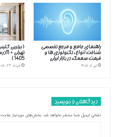
راهنمای جامع و مرجع تخصصی
( برترین کلین
شناخت انواع، تکنولوژی ها و
تهران + (آد
قیمت سمعک در بازار ایران
1405 )
تیر 8, 1405
خرداد 23, 1405
دیدگاهتان را بنویسید
نشانی ایمیل شما منتشر نخواهد شد.
بخش‌های موردنیاز علامت‌گ
د
ی