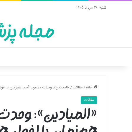
شنبه, 17 مرداد 1405
مجله پزش
خانه
/
مقالات
/
«المیادین»: وحدت در غرب آسیا هم‌زمان با افو
مقالات
«المیادین»: وحدت 
هم‌زمان با افول ه