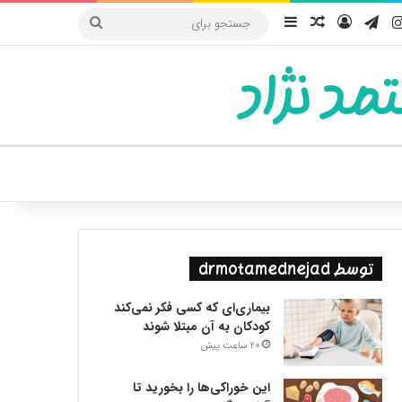
یوب
اینستاگرام
تلگرام
ورود
سایدبار
نوشته تصادفی
جستجو
برای
مد نژاد
ییر پوسته
توسط drmotamednejad
بیماری‌ای که کسی فکر نمی‌کند
کودکان به آن مبتلا شوند
20 ساعت پیش
این خوراکی‌ها را بخورید تا