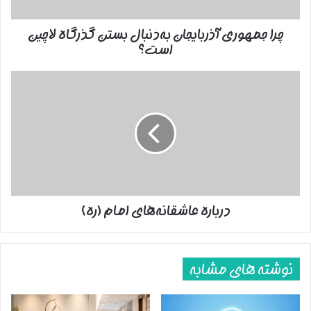
است؟
این ترتیب ایران خود را به عنوان اولین حامی ملت و آرمان فلسطین
معرفی کرد.
چرا جمهوری آذربایجان به‌دنبال بستن گذرگاه لاچین
است؟
در دهه هشتاد میلادی و به فاصله کوتاهی از پیروزی انقلاب اسلامی
ایران، رژیم صهیونیستی با هدف گسترش اشغالگری‌های خود در اراضی
درباره
عاشقانه‌های
عربی، به لبنان حمله و تا قلب بیروت پیشروی کرد. در آن زمان لبنان
امام
هنوز درگیر پیامدهای جنگ داخلی 15 ساله خود بود و البته بسیاری از
(ره)
احزاب داخلی این کشور چون حزب جنایتکار فالانژها به ریاست افرادی
چون «سمیر جعجع» که اکنون رئیس حزب نیروهای لبنانی است، با
دشمن صهیونیستی همکاری می‌کردند.
بنابراین شرایط به گونه‌ای پیش‌ می‌رفت که تبدیل شدن لبنان به
درباره عاشقانه‌های امام (ره)
فلسطین دوم دور از انتظار نبود. بعد از ناتوانی دولت و ارتش لبنان در
مقابله با تجاوزات اشغالگران، نیاز به وجود یک تشکیلات حزبی و
مقاومت برای ایستادگی در برابر دشمن، به شدت احساس می‌شد. در
نوشته های مشابه
سال 1985 بود که جنبش حزب‌الله لبنان به عنوان یک گروه مقاومتی و
تحت تاثیر آموزه‌ها و حمایت‌های انقلاب اسلامی ایران شکل گرفت و
همه کارت‌های آمریکا و اسرائیل را در جنگ اول لبنان به هم ریخت.