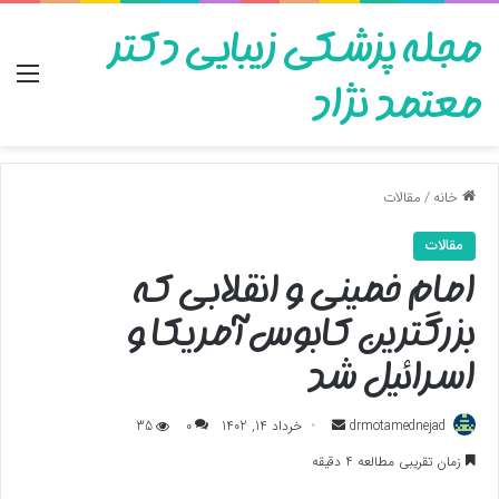
مجله پزشکی زیبایی دکتر
منو
معتمد نژاد
خانه
/
مقالات
مقالات
امام خمینی و انقلابی که
بزرگترین کابوس آمریکا و
اسرائیل شد
ارسال
drmotamednejad
خرداد 14, 1402
0
35
به
زمان تقریبی مطالعه 4 دقیقه
ایمیل