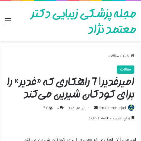
مجله پزشکی زیبایی دکتر
منو
معتمد نژاد
خانه
/
مقالات
مقالات
امیرغدیر| 7 راهکاری که «غدیر» را
برای کودکان شیرین می‌کند
ارسال
drmotamednejad
تیر 15, 1402
0
37
به
زمان تقریبی مطالعه 6 دقیقه
ایمیل
امیرغدیر| 7 راهکاری که «غدیر» را برای کودکان شیرین می‌کند