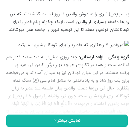
پیامبر (ص) امری را به دوش والدین تا روز قیامت گذاشته‌اند که این
روزها دغدغه بسیاری از والدین است، اینکه چگونه پیام غدیر را برای
کودکانشان توضیح دهند تا این توصیه نبوی را جامعه عمل بپوشانند.
گروه زندگی ـ آزاده لرستانی:
چند روزی بیش‌تر به عید سعید غدیر خم
نمانده است و همه در تکاپوی هر چه بهتر برگزار کردن این عید پر
برکت هستند. در این میان کودکان نیز به میدان آمده‌اند و می‌خواهند
برای یک روز شاد و به یادماندنی به عشق امام علی (ع) سنگ تمام
بگذارند. حال این روزها دغدغه والدین بیان فلسفه عید غدیر به زبان
کودکانه برای فرزندشان است، چون این وظیفه را رسول خاتم (ص) بر
عهده والدین گذاشته و فرمودند: «فَلْیبَلِّغِ الْحَاضِرُ الْغَائِبَ وَ الْوَالِدُ الْوَلَدَ
إِلَی یوْمِ الْقِیامَةِ»؛ پس حاضران به غائبان برسانند و پدران به فرزندان تا
روز قیامت.
نمایش بیشتر