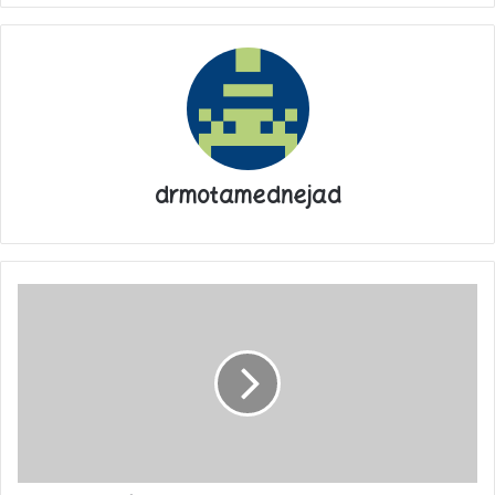
خانه خدا زیرلب حوائج و خواسته‌های خود را از خداوند طلب کردند.
در ادامه فیلمی از حال و هوای زائران مسجدالحرام زیر بارش باران
پاییزی را مشاهده می‌کنید:
drmotamednejad
فیلم|
خالد
قدومی:
پایان پیام/
ملت
فلسطین
هرگز
از
غزه
مهاجرت