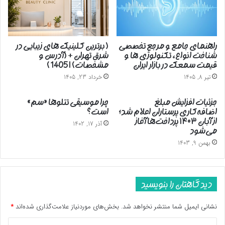
راهنمای جامع و مرجع تخصصی
( برترین کلینیک های زیبایی در
شناخت انواع، تکنولوژی ها و
شرق تهران + (آدرس و
قیمت سمعک در بازار ایران
مشخصات) | 1405 )
تیر 8, 1405
خرداد 23, 1405
جزئیات افزایش مبلغ
چرا موسیقی تتلوها «سم»
اضافه‌کاری پرستاران اعلام شد؛
است؟
از آبان ۱۴۰۳ پرداخت‌ها آغاز
آذر 17, 1402
می‌شود
بهمن 9, 1403
دیدگاهتان را بنویسید
نشانی ایمیل شما منتشر نخواهد شد.
بخش‌های موردنیاز علامت‌گذاری شده‌اند
*
د