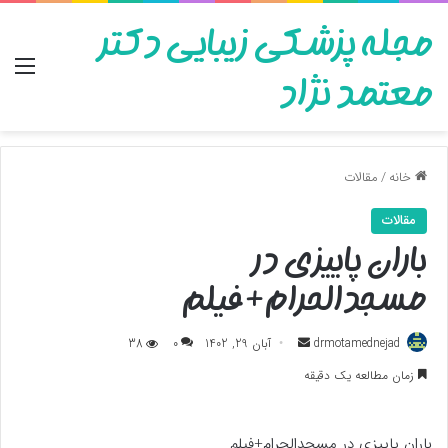
مجله پزشکی زیبایی دکتر
منو
معتمد نژاد
خانه
/
مقالات
مقالات
باران پاییزی در
مسجدالحرام+فیلم
ارسال
drmotamednejad
آبان 29, 1402
0
38
به
زمان مطالعه یک دقیقه
ایمیل
باران پاییزی در مسجدالحرام+فیلم