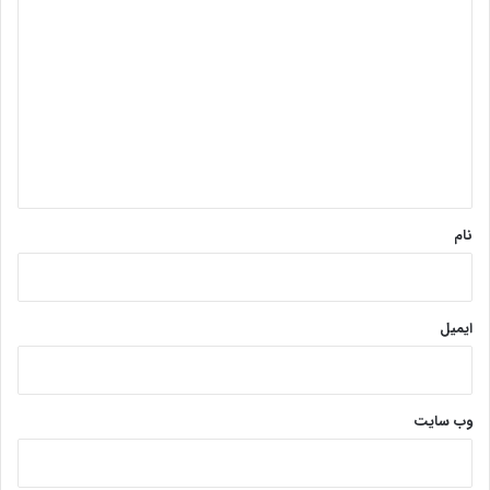
ی
د
گ
ا
ه
*
نام
ایمیل
وب‌ سایت