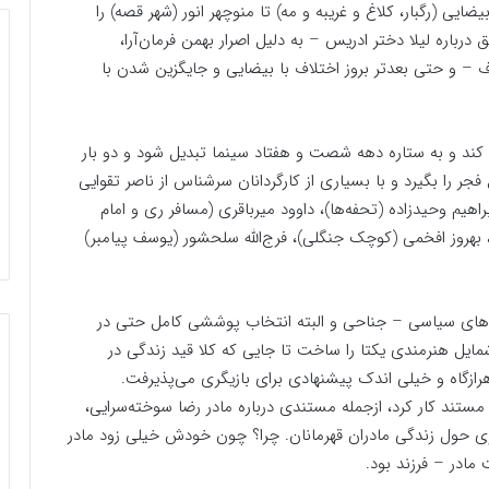
یضایی (رگبار، کلاغ و غریبه و مه) تا منوچهر انور (شهر قصه) را
 درباره لیلا دختر ادریس – به دلیل اصرار بهمن فرمان‌آرا،
ذف – و حتی بعدتر بروز اختلاف با بیضایی و جایگزین شدن با
 کند و به ستاره دهه شصت و هفتاد سینما تبدیل شود و دو بار
جر را بگیرد و با بسیاری از کارگردانان سرشناس از ناصر تقوایی
راهیم وحیدزاده (تحفه‌ها)، داوود میرباقری (مسافر ری و امام
 بهروز افخمی (کوچک جنگلی)، فرج‌الله سلحشور (یوسف پیامبر)
ی‌های سیاسی – جناحی و البته انتخاب پوششی کامل حتی در
ایل هنرمندی یکتا را ساخت تا جایی که کلا قید زندگی در
رازگاه و خیلی اندک پیشنهادی برای بازیگری می‌پذیرفت.
مستند کار کرد، ازجمله مستندی درباره مادر رضا سوخته‌سرایی،
ی حول زندگی مادران قهرمانان. چرا؟ چون خودش خیلی زود مادر
مادر – فرزند بود.