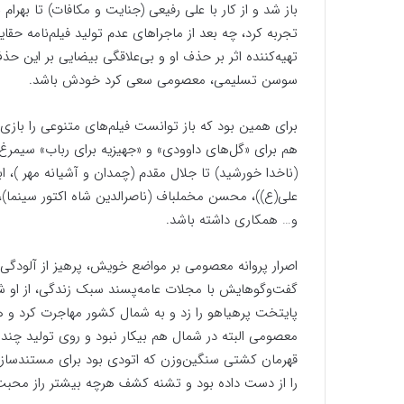
باز شد و از کار با علی رفیعی (جنایت و مکافات) تا بهرام ب
تجربه کرد، چه بعد از ماجراهای عدم تولید فیلم‌نامه حقایق
تهیه‌کننده اثر بر حذف او و بی‌علاقگی بیضایی بر این ح
سوسن تسلیمی، معصومی سعی کرد خودش باشد‌.
برای همین بود که باز توانست فیلم‌های متنوعی را بازی
هم برای «گل‌های داوودی» و «جهیزیه برای رباب» سیمرغ ف
(ناخدا خورشید) تا جلال مقدم (چمدان و آشیانه مهر )، اب
علی(ع))، محسن مخملباف (ناصرالدین شاه اکتور سینما)،
و… همکاری داشته باشد.
اصرار پروانه معصومی بر مواضع خویش، پرهیز از آلودگ
گفت‌وگوهایش با مجلات عامه‌پسند سبک ‌زندگی، از او شم
پایتخت پرهیاهو را زد و به شمال کشور مهاجرت کرد و ه
معصومی البته در شمال هم بیکار نبود و روی تولید چند 
قهرمان کشتی سنگین‌وزن که اتودی بود برای مستندساز
را از دست داده بود و تشنه کشف هرچه بیشتر راز محبت 