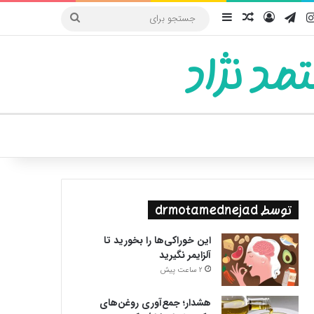
یوب
اینستاگرام
تلگرام
ورود
سایدبار
نوشته تصادفی
جستجو
برای
مد نژاد
ییر پوسته
توسط drmotamednejad
این خوراکی‌ها را بخورید تا
آلزایمر نگیرید
2 ساعت پیش
هشدار؛ جمع‌آوری روغن‌های