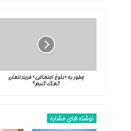
چطور
به
«بلوغ
اجتماعی»
فرزندانمان
کمک
کنیم؟
چطور به «بلوغ اجتماعی» فرزندانمان
کمک کنیم؟
نوشته های مشابه