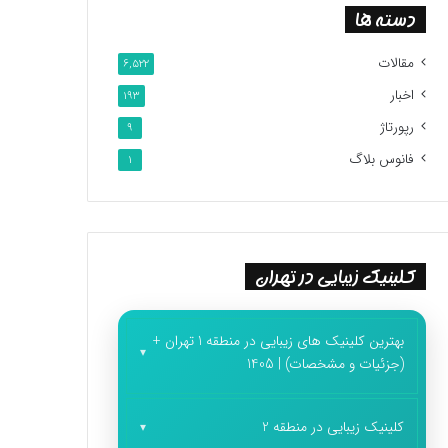
دسته ها
مقالات
6,522
اخبار
193
رپورتاژ
9
فانوس بلاگ
1
کلینیک زیبایی در تهران
بهترین کلینیک های زیبایی در منطقه 1 تهران +
(جزئیات و مشخصات) | 1405
کلینیک زیبایی در منطقه 2