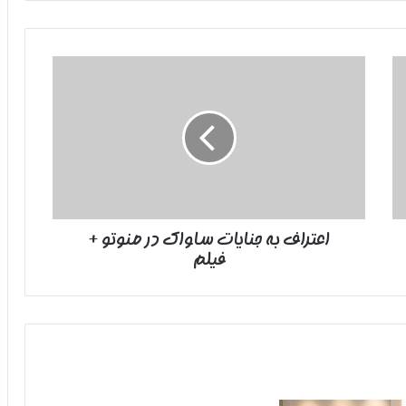
اعتراف
به
جنایات
ساواک
در
منوتو
+
فیلم
اعتراف به جنایات ساواک در منوتو +
فیلم