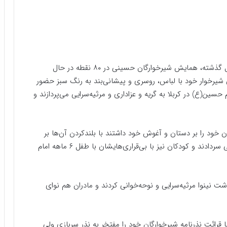
در استان اصفهان همزمان با سراسر کشور به رسم ۲۰ سال گذشته، همایش شیرخوارگان حسینی در ۸۰ نقطه در حال
 شیرخوار خود با لباس، روسری و پیشانی‌بند به رنگ سبز حضور
حسین(ع) در کربلا به گریه و عزاداری و مرثیه‌سرایی می‌پردازند و
ن خود را بر دستان و آغوش خود داشتند با بلندکردن آن‌ها بر
دستان خود به یاد مظلومیت حضرت علی اصغر (ع) لالایی سردادند و کودکان نیز با بی‌قراری‌هایشان با طفل ۶ ماهه امام
نینوا مرثیه‌سرایی و نوحه‌خوانی کردند و مادران هم نوای
ا قرائت نذرنامه شیرخوارگان خود را مفتخر به نذر سربازی ولی