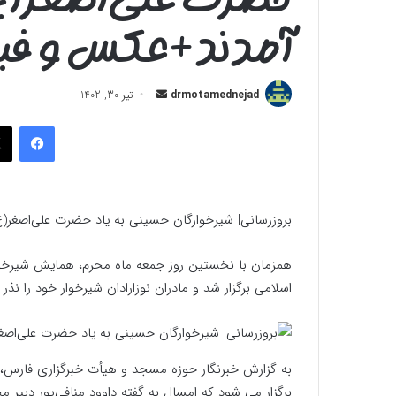
آمدند+عکس و فی
ارسال
drmotamednejad
تیر 30, 1402
به
فیسب
ایمیل
بروزرسانی| شیرخوارگان حسینی به یاد حضرت علی‌اصغر(
همزمان با نخستین روز جمعه ماه محرم، همایش شیرخوا
اسلامی برگزار شد و مادران نوزارادان شیرخوار خود را نذر 
به گزارش خبرنگار حوزه مسجد و هیأت خبرگزاری فارس، 