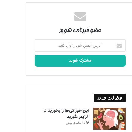
عضو خبرنامه شوید
آدرس
ایمیل
خود
را
وارد
کنید
مطالب جدید
این خوراکی‌ها را بخورید تا
آلزایمر نگیرید
17 ساعت پیش