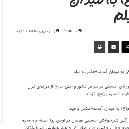
لم
0
36
زمان تقریبی مطالعه 5 دقیقه
وک
ایکس
اشتراک گذاری با ایمیل
چاپ
ع) به میدان آمدند+عکس و فیلم
رگان حسینی در سراسر کشور و حتی خارج از مرزهای ایران
قیام امام زمان(عج) کردند.
آئین شیرخوارگان حسینی هرسال در اولین روز جمعه ماه محرم
برگزار می شود که امسال به گفته داوود منافی‌پور دبیر مجمع جهانی حضرت علی اصغر (ع) ۸ هزار همایش شیرخوارگان