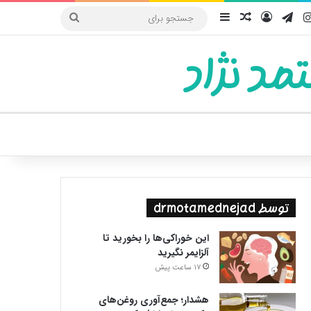
یوب
اینستاگرام
تلگرام
ورود
سایدبار
نوشته تصادفی
جستجو
برای
مد نژاد
ییر پوسته
توسط drmotamednejad
این خوراکی‌ها را بخورید تا
آلزایمر نگیرید
17 ساعت پیش
هشدار؛ جمع‌آوری روغن‌های