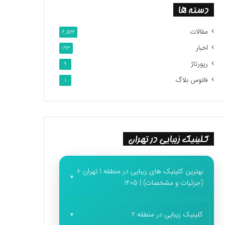
دسته ها
مقالات
6,522
اخبار
193
رپورتاژ
9
فانوس بلاگ
1
کلینیک زیبایی در تهران
بهترین کلینیک های زیبایی در منطقه 1 تهران +
(جزئیات و مشخصات) | 1405
کلینیک زیبایی در منطقه 2