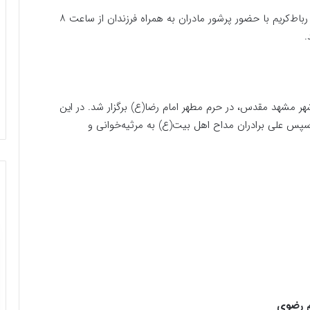
همچنین این مراسم در مصلی بزرگ امام خمینی(ره) شهر رباط‌کریم با حضور پرشور مادران به همراه فرزندان از ساعت ۸
.
ر مشهد مقدس، در حرم مطهر امام رضا(ع) برگزار شد. در این
 سپس علی برادران مداح اهل بیت(ع) به مرثیه‌خوانی و
م رضوی