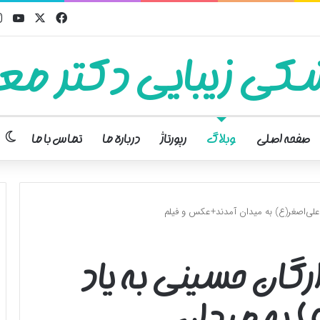
فیسبوک
ایکس
یوت
کی زیبایی دکتر معت
تغ
صفحه اصلی
وبلاگ
رپورتاژ
درباره ما
تماس با ما
لی‌اصغر(ع) به میدان آمدند+عکس و فیلم
رگان حسینی به یاد
 به میدان