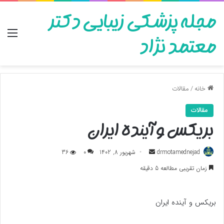
مجله پزشکی زیبایی دکتر
منو
معتمد نژاد
خانه
/
مقالات
مقالات
بریکس و آینده ایران
ارسال
drmotamednejad
شهریور 8, 1402
0
36
به
زمان تقریبی مطالعه 5 دقیقه
ایمیل
بریکس و آینده ایران