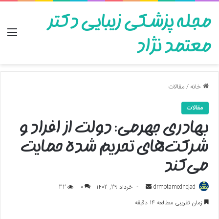
مجله پزشکی زیبایی دکتر
منو
معتمد نژاد
خانه
/
مقالات
مقالات
بهادری جهرمی: دولت از افراد و
شرکت‌های تحریم‌ شده حمایت
می‌کند
ارسال
drmotamednejad
خرداد 29, 1402
0
32
به
زمان تقریبی مطالعه 14 دقیقه
ایمیل