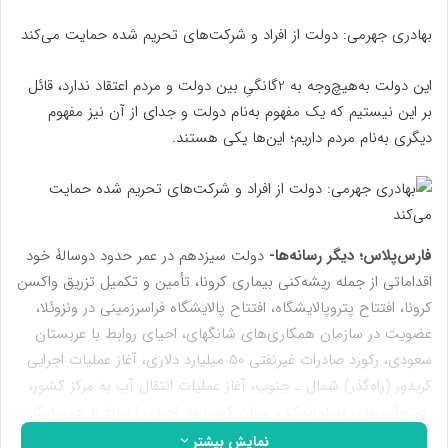
بهادری جهرمی: دولت از افراد و شرکت‌های تحریم‌ شده حمایت می‌کند
این دولت به‌هیچ‌وجه به 2گانگیِ بین دولت و مردم اعتقاد ندارد، قائل
بر این نیستیم که یک مفهوم به‌نام دولت و جدای از آن نیز مفهوم
دیگری به‌نام مردم داریم؛ این‌ها یکی هستند.
فارس‌‌پلاس؛ دیگر رسانه‌ها-
دولت سیزدهم در عمر حدود دوسالۀ خود
اقداماتی از جمله ریشه‌کنی بیماری کرونا، تأمین و تکمیل تزریق واکسن
کرونا، افتتاح پتروپالایشگاه، افتتاح پالایشگاه فراسرزمینی در ونزوئلا،
عضویت در سازمان همکاری‌های شانگهای، احیای روابط با عربستان
سعودی، رکورد صادرات غیرنفتی 50 میلیارد دلاری، آغاز عملیات اجرایی
کریدور (راه‌گذر) شمال ـ جنوب، آغاز عملیات انتقال آب به مرکز کشور،
رفت‌و‌آمدهای دیپلماتیک و سران کشورها، احیای ارتباط با همسایگان
و رشد تعاملات اقتصادی با کشورهای منطقه‌ای، مردمی‌سازی یارانه‌ها،
نمایش بیشتر