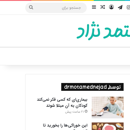
یوب
اینستاگرام
تلگرام
ورود
سایدبار
نوشته تصادفی
جستجو
برای
مد نژاد
ییر پوسته
توسط drmotamednejad
بیماری‌ای که کسی فکر نمی‌کند
کودکان به آن مبتلا شوند
21 ساعت پیش
این خوراکی‌ها را بخورید تا