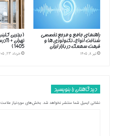
راهنمای جامع و مرجع تخصصی
( برترین کلین
شناخت انواع، تکنولوژی ها و
تهران + (آد
قیمت سمعک در بازار ایران
1405 )
تیر 8, 1405
خرداد 23, 1405
دیدگاهتان را بنویسید
نشانی ایمیل شما منتشر نخواهد شد.
بخش‌های موردنیاز علامت‌گ
د
ی
د