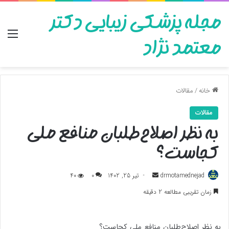
مجله پزشکی زیبایی دکتر
منو
معتمد نژاد
خانه
/
مقالات
مقالات
به نظر اصلاح‌طلبان منافع ملی
کجاست؟
ارسال
drmotamednejad
تیر 25, 1402
0
40
به
زمان تقریبی مطالعه 2 دقیقه
ایمیل
به نظر اصلاح‌طلبان منافع ملی کجاست؟