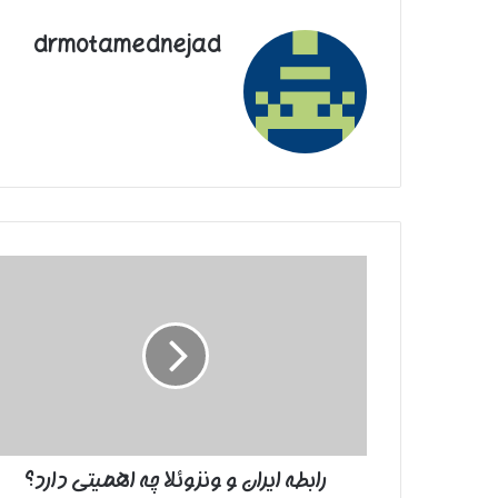
drmotamednejad
رابطه
ایران
و
ونزوئلا
چه
اهمیتی
دارد؟
رابطه ایران و ونزوئلا چه اهمیتی دارد؟