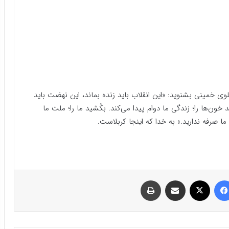
پس گوش‌هایتان را تیز کنید تا صدای کربلا را این‌بار از گلوی خمینی بشنوید: «این انقلاب‏‎ ‎‏باید زنده بماند، این نهضت باید
ند، و زنده ماندنش به این خونریزی‌هاست.‏‎ ‎‏بریزید خون‌ها را؛ زندگی ما دوام پیدا می‌کند. بکُشید ما را؛ ملت ما
فیسبوک
ایکس
اشتراک گذاری با ایمیل
چاپ