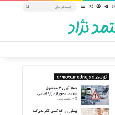
یوب
اینستاگرام
تلگرام
ورود
سایدبار
نوشته تصادفی
جستجو
برای
مد نژاد
ییر پوسته
توسط drmotamednejad
جمع آوری ۳ محصول
سلامت‌محور از بازار/ اسامی
20 ساعت پیش
بیماری‌ای که کسی فکر نمی‌کند