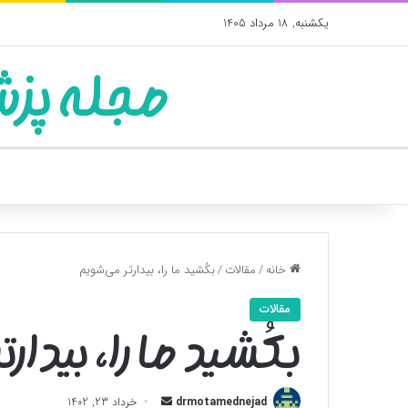
یکشنبه, 18 مرداد 1405
مجله پزش
خانه
/
مقالات
/
بکُشید ما را، بیدارتر می‌شویم
مقالات
بکُشید ما را، بیدار
ارسال
drmotamednejad
خرداد 23, 1402