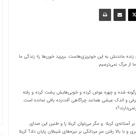
وک
ایکس
اشتراک گذاری با ایمیل
چاپ
این انقلاب‏‎ ‎‏باید زنده بماند، این نهضت باید زنده بماند، و زنده ماندنش به این خونریزی‌هاست.‏‎ ‎‏بریزید خون‌ها را؛ زندگی ما
رسیم.
گرگونه شده و چهره عوض کرده و خوبى‌هایش پشت کرده و رفته
رفى و اندک عیشى همانند چراگاهى آفت‌زده باقى نمانده است.
می‌دارند؟»
ستانه‌ی کربلا. و مگر می‌توان کربلا را و طنین این صدای
با بالا رفتن سرِ مردانگی بر نیزه‌های شیطان پایان داد؟ کربلا