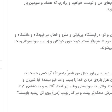
م‌های من و توست خواهرم و برادرم، که هفتاد و سومین یار
ید.
 تو. در ایستگاه بی‌آرتی و مترو و قطار. در فرودگاه و دانشگاه و
اق حرم شاهچراغ است. کربلا خون کودکان و زنان و جوان‌مردانی‌ست
ی‌شوند.
 دوباره بی‌یاور. «هل من ناصراً ینصرنا؟» آیا کسی هست که
 باره‌ی مردان خدا را ببیند و دم فرو نبندد؟ آیا شیرزن و
 وقتی که جوان‌های وطن زیر شلاق آفتاب، و به دشنه‌ی کینه
ش محکم‌تر ببندد و در کنار زینب (س) روی تل زینبیه بایستد؟