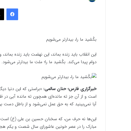
به
فیسب
ایمیل
بکُشید ما را، بیدارتر می‌شویم
دوام پیدا می‌کند. بکُشید ما را؛ ملت ما بیدارتر می‌شود. ما از‏‎ ‎‏مرگ نمی‌ت
خبرگزاری فارس؛ حنان سالمی:
«براستى که این دنیا دی
است و از آن جز ته مانده‌اى همچون ته مانده آبى در ظ
آیا نمى‌بینید که به حق عمل نمى‌شود و از باطل دست برن
این‌ها نه حرف من، که سخنان حسین بن علی (ع) است بر آ
مبارک را در عصر خونین عاشورای سال شصت و یکم هجری و 