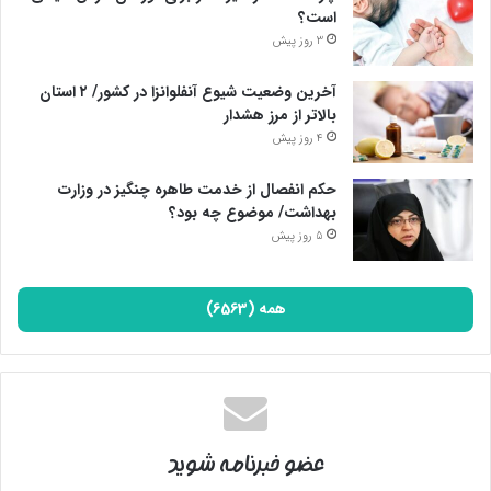
تلویزیونی در هر سنی که هستند این حق را دارند که انگاره‌ها و
است؟
آموزه‌های دینی و قرآنی را در قالب‌های مختلف و به شیوه‌های هنری
3 روز پیش
گوناگون ببینند و از نزدیک لمس کنند.
آخرین وضعیت شیوع آنفلوانزا در کشور/ ۲ استان
بالاتر از مرز هشدار
پایان پیام/
4 روز پیش
حکم انفصال از خدمت طاهره چنگیز در وزارت
بهداشت/ موضوع چه بود؟
5 روز پیش
همه (6563)
عضو خبرنامه شوید