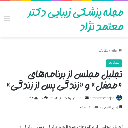
مجله پزشکی زیبایی دکتر
منو
معتمد نژاد
خانه
/
مقالات
مقالات
تجلیل مجلس از برنامه‌های
«محفل» و «زندگی پس از زندگی»
ارسال
drmotamednejad
اردیبهشت 19, 1402
0
38
به
زمان تقریبی مطالعه 4 دقیقه
ایمیل
تجلیل مجلس از برنامه‌های «محفل» و «زندگی پس از زندگی»