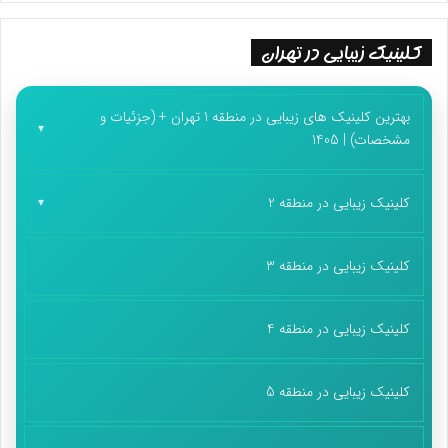
آن‌ها را در ظرف‌های دربسته گذاشت و برای دانش‌آموزان کلی
انرژی‌بخش هستند.( که البته این موارد برای همه دانش آموزان توصیه
کلینیک زیبایی در تهران
می شود و اختصاص به بعد از ظهری ها ندارد.)
بهترین کلینیک های زیبایی در منطقه 1 تهران + (جزئیات و
مشخصات) | 1405
ساندویچ‌های میان وعده باید ساده و سالم باشند
کلینیک زیبایی در منطقه 2
*انواع ساندویچ ها برای میان وعده
کلینیک زیبایی در منطقه 3
به توصیه پارسا، ساندویچ‌ها می‌توانند غذاهایی مانند مرغ و یا انواع
کوکوها باشند و در زنگ‌های تفریح که فعالیت بدنی کمتر است مصرف
شوند. ازجمله ساندویچ‌های ساده‌تر هم می توان نان و عسل همراه با
کلینیک زیبایی در منطقه 4
مقداری کره (یا بدون کره)، نان و مربا، نان و شیره انگور و حتی نان و
پنیر را در نظر گرفت. البته پنیر ازجمله خوراکی‌هایی است که در طب
کلینیک زیبایی در منطقه 5
سنتی اصراری به مصرف آن وجود ندارد، ولی هر از چندگاهی می‌توان
از آن به همراه گردو و یا سیاه‌دانه به‌عنوان تغذیه استفاده کرد.