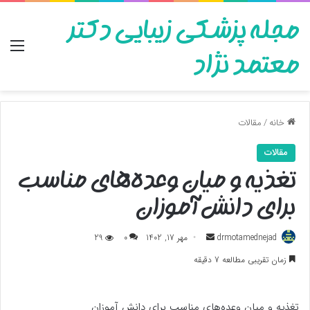
مجله پزشکی زیبایی دکتر
منو
معتمد نژاد
خانه
/
مقالات
مقالات
تغذیه و میان وعده‌های مناسب
برای دانش آموزان
ارسال
drmotamednejad
مهر 17, 1402
0
29
به
زمان تقریبی مطالعه 7 دقیقه
ایمیل
تغذیه و میان وعده‌های مناسب برای دانش آموزان