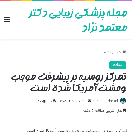
مجله پزشکی زیبایی دکتر
منو
معتمد نژاد
خانه
/
مقالات
مقالات
تمرکز روسیه بر پیشرفت موجب
وحشت آمریکا شده است
ارسال
drmotamednejad
خرداد 4, 1402
0
36
به
زمان تقریبی مطالعه 5 دقیقه
ایمیل
تمرکز روسیه بر پیشرفت موجب وحشت آمریکا شده است