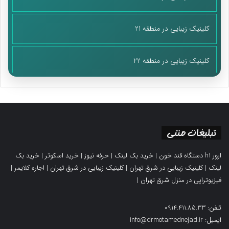
کلینیک زیبایی در منطقه 21
کلینیک زیبایی در منطقه 22
تبلیغات متنی
ارور h1 دستگاه قند خون
|
خرید بک لینک
|
حرفه نیوز
|
خرید اسکوتر
|
خرید بک
لینک
|
کلینیک زیبایی در شرق تهران
|
کلینیک زیبایی در شرق تهران
|
اجاره کلایمر
|
فیزیوتراپی در منزل شرق تهران
|
تلفن: 0914.411.85.33
ایمیل: info@drmotamednejad.ir