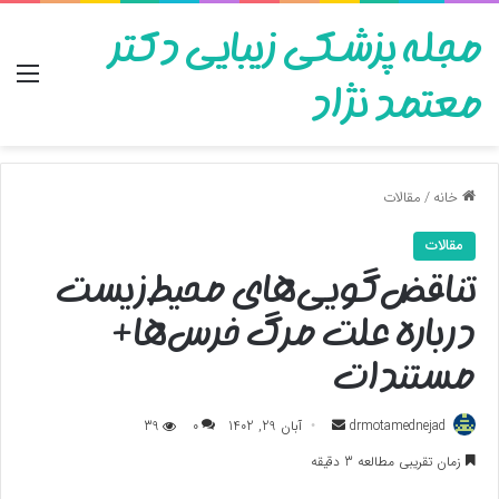
مجله پزشکی زیبایی دکتر
منو
معتمد نژاد
خانه
/
مقالات
مقالات
تناقض‌گویی‌های محیط‌زیست
درباره علت مرگ خرس‌ها+
مستندات
ارسال
drmotamednejad
آبان 29, 1402
0
39
به
زمان تقریبی مطالعه 3 دقیقه
ایمیل