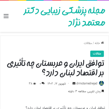
مجله پزشکی زیبایی دکتر
منو
معتمد نژاد
خانه
/
مقالات
مقالات
توافق ایران و عربستان چه تأثیری
بر اقتصاد لبنان دارد؟
ارسال
drmotamednejad
شهریور 17, 1402
0
38
به
زمان تقریبی مطالعه 3 دقیقه
ایمیل
توافق ایران و عربستان چه تأثیری بر اقتصاد لبنان دارد؟