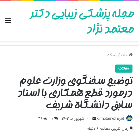
مجله پزشکی زیبایی دکتر
منو
معتمد نژاد
خانه
/
مقالات
مقالات
توضیح سخنگوی وزارت علوم
درمورد قطع همکاری با استاد
سابق دانشگاه شریف
ارسال
drmotamednejad
شهریور 8, 1402
0
39
به
زمان تقریبی مطالعه 6 دقیقه
ایمیل