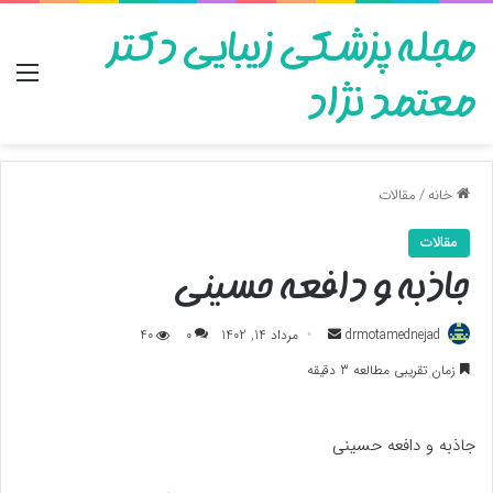
مجله پزشکی زیبایی دکتر
منو
معتمد نژاد
خانه
/
مقالات
مقالات
جاذبه و دافعه حسینی
ارسال
drmotamednejad
مرداد 14, 1402
0
40
به
زمان تقریبی مطالعه 3 دقیقه
ایمیل
جاذبه و دافعه حسینی