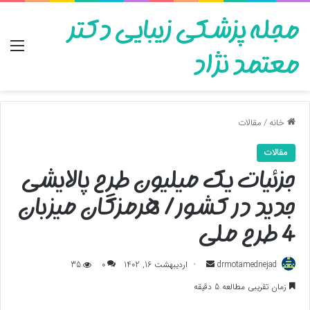
مجله پزشکی زیبایی دکتر
منو
معتمد نژاد
خانه
/
مقالات
مقالات
جزئیات یک میلیون طرح پالایشی
جدید در کشور/ هرمزگان میزبان
4 طرح ملی
ارسال
drmotamednejad
اردیبهشت 16, 1402
0
35
به
زمان تقریبی مطالعه 5 دقیقه
ایمیل