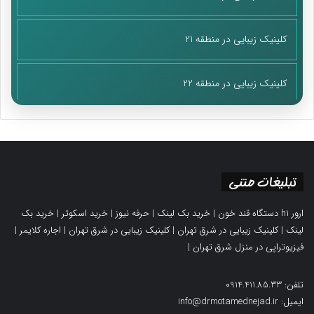
کلینیک زیبایی در منطقه 21
کلینیک زیبایی در منطقه 22
تبلیغات متنی
ارور h1 دستگاه قند خون
|
خرید بک لینک
|
حرفه نیوز
|
خرید اسکوتر
|
خرید بک
لینک
|
کلینیک زیبایی در شرق تهران
|
کلینیک زیبایی در شرق تهران
|
اجاره کلایمر
|
فیزیوتراپی در منزل شرق تهران
|
تلفن: 0914.411.85.33
ایمیل: info@drmotamednejad.ir