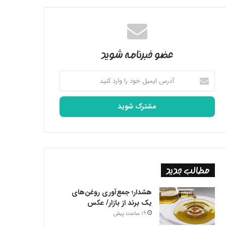
عضو خبرنامه شوید
آدرس
ایمیل
خود
را
وارد
کنید
مطالب جدید
هشدار؛ جمع‌آوری روغن‌های
یک برند از بازار/ عکس
19 ساعت پیش