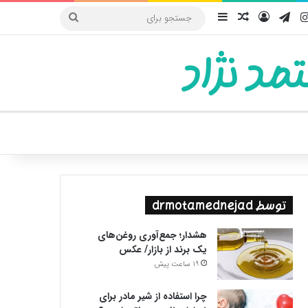
یوب
اینستاگرام
تلگرام
ورود
سایدبار
نوشته تصادفی
جستجو
برای
مد نژاد
ییر پوسته
توسط drmotamednejad
هشدار؛ جمع‌آوری روغن‌های
یک برند از بازار/ عکس
19 ساعت پیش
چرا استفاده از شیر مادر برای