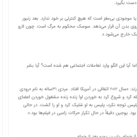
 دست بگیرد.
 موجودی بی‌مغز است که هیچ کنترلی بر خود ندارد. بعد زنبور
ا روی بدن آن قرار می‌دهد. سوسک محکوم به مرگ است. چون لارو
سک خارج می‌شود.».
 آیا این الگو وارد تعاملات اجتماعی هم شده است؟ آیا بشر
دکتر خسروی برای پاسخ به این پرسش مثال دیگری می‌زند: «سال 2012 اتفاقی در آمریکا افتاد. مردی 31ساله به نام «رودی
مله کرد و شروع کرد به خوردن او! زنده زنده مشغول خوردن اعضای
لیس توجه نکرد، پلیس به او شلیک کرد و او را کشت. در حالی
. یوجین دقیقاً در حال تکرار حرکات زامبی در فیلم‌ها بود.».
مله. پایین: پوپو بعد از حمله