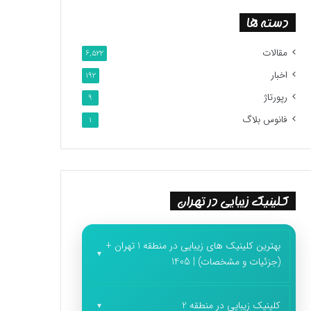
دسته ها
مقالات
6,522
اخبار
192
رپورتاژ
9
فانوس بلاگ
1
کلینیک زیبایی در تهران
بهترین کلینیک های زیبایی در منطقه 1 تهران +
(جزئیات و مشخصات) | 1405
کلینیک زیبایی در منطقه 2