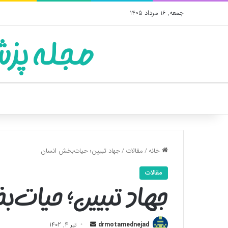
جمعه, 16 مرداد 1405
مجله پزش
خانه
/
مقالات
/
جهاد تبیین؛ حیات‌بخش انسان
مقالات
جهاد تبیین؛ حیات‌
ارسال
drmotamednejad
تیر 4, 1402