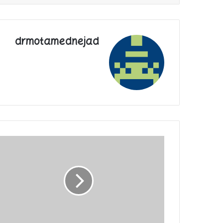
drmotamednejad
جهاد
تبیین؛
حیات
بخش
انسان