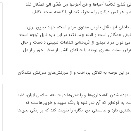
ُدًى فَکاَنّما أحیاها و مَن أخرَجَها مِن هُدًى اِلَى الضّلالِ فَقَد
رده و هر کس دیگرى را منحرف کند او را کشته است. «کافی
 داخلی آنها، قتل نفوس معنوی مردم است، جهاد تبیین برای
یفی همگانی است و البته چند نکته در این باره قابل توجه است:
را می توان در ناامیدی از اثربخشی اقدامات تبیینی دانست و حال
عرض ممات معنوی بودند با جرقه‌ای ناشی از سخن حق و از دل
 الهی در این عرصه به تلاش پرداخت و از سرزنش‌های سرزنش کنندگان
گ دیده شدن ناهنجاری‌ها و پلشتی‌ها در جامعه اسلامی ایران، غلبه
 به گونه‌ای که آن قدر غلبه با رنگ سپید و خوبی‌هاست که
شتری دارد و نبایستی این انگاره را تقویت کند که پر رنگی بدی‌ها