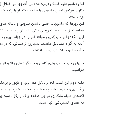
امام صادق علیه السلام فرمودند: «مَن أخرَجَها مِن ضلالٍ اِلَى ه
قَتَلَها» هرکس نفس منحرفى را هدایت کند او را زنده ک
ج۲ص۲۱۰»
این روزها که ماموریت اصلی دشمن بیرونی و دنباله های
ممانعت از سلب حیات روحیِ حتی یک نفر از جامعه ، تکل
اول آنکه؛ یکی از بزرگترین موانع کنونی در جهاد تبیین 
آنکه به گواه مصادیق متعدد، بسیاری از کسانی که در م
برآمده ای، حیات دوباره‌ای یافته‌اند.
بنابراین باید با امیدواری کامل و با انگیزه‌های والا و
نهراسید.
نکته دوم این است که؛ از دلایل مهم بروز و ظهور و پررن
رنگ الهی، پاکی، عفاف و حجاب و عفت در شهرهای ماست.
لکه‌های سیاه ولنگاری در این صفحه پاک و زلال، نمود بی
به معنای گستردگی آنها است.