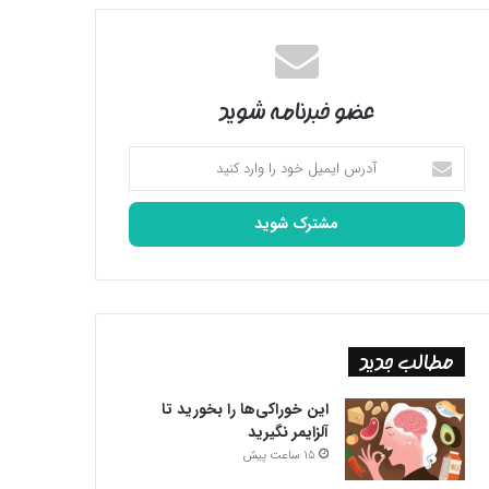
عضو خبرنامه شوید
آدرس
ایمیل
خود
را
وارد
کنید
مطالب جدید
این خوراکی‌ها را بخورید تا
آلزایمر نگیرید
15 ساعت پیش