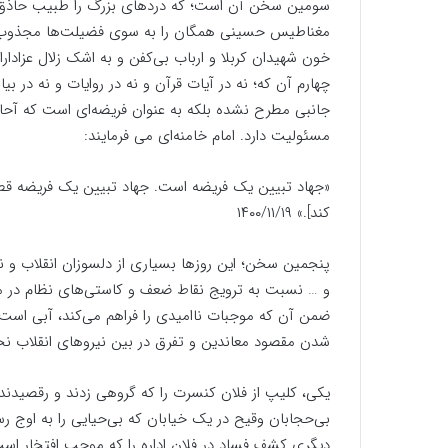
سومین سخن آن است؛ که دردهای بزرگ را طبیب حاذق در
مغناطیس حسینی همگان را به سوی فضیلت‌ها مجذوب می‌ک
خون شهیدان کربلا و ارباب بی‌کفن و به اشک زلال عزاد
چهارم آن که؛ نه در آیات قرآن و نه در روایات و نه در بی
جانبی مطرح نشده بلکه به عنوان فریضه‌ای است که آحا
مسئولیت دارد. امام خامنه‌ای می فرمایند:
«جهاد تبیین یک فریضه است. جهاد تبیین یک فریضه‌ قط
کند].» ۱۴۰۰/۱۱/۱۹
پنجمین سخن؛ این روزها بسیاری از دلسوزان انقلاب و نظ
و … نسبت به ترویج نقاط ضعف و کاستی‌های نظام در محا
ضمن آن که موجبات ناامیدی را فراهم می‌کند، آبی اس
شدن مقصود معاندین و تفرق در بین نیروهای انقلاب نخ
یکی، کلیپ از فلان کنسرت را که گروهی زدند و رقصیدند 
بی‌حجابان وقیح در یک خیابان که بی‌حیایی را به اوج رسا
دیگری کشف فساد در فلان اداره را که موجب افتخار است