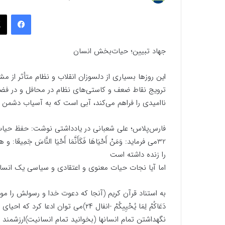
به
فیسب
ایمیل
جهاد تبیین؛ حیات‌بخش انسان
این روزها بسیاری از دلسوزان انقلاب و نظام متأثر از م
ترویج نقاط ضعف و کاستی‌های نظام در محافل و در فضای
ناامیدی را فراهم می‌کند، آبی است که به آسیاب دشمن 
فارس‌پلاس؛ علی شعبانی در یادداشتی نوشت: حفظ حیات 
32می فرماید: وَمَنْ أَحْیَاهَا فَکَأَنَّمَا أَحْیَا النَّاسَ
را زنده داشته است
اما آیا نجات حیات معنوی و اعتقادی و سیاسی یک انسان 
به استناد قرآن کریم (آنجا که دعوت خدا و رسولش را موجب حیات می داند
دَعَاکُمْ لِمَا یُحْیِیکُمْ -انفال ۲۴)م
نگهداشتن تمام انسانها (بخوانید تمام انسانیت)ارزشمند