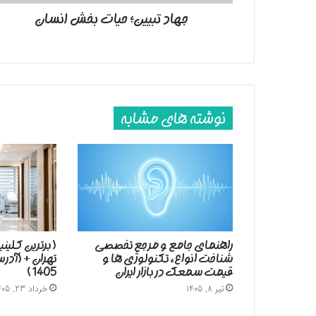
جهاد تبیین؛ حیات بخش انسان
نوشته های مشابه
راهنمای جامع و مرجع تخصصی
( برترین کلین
شناخت انواع، تکنولوژی ها و
تهران + (آد
قیمت سمعک در بازار ایران
1405 )
تیر 8, 1405
خرداد 23, 1405