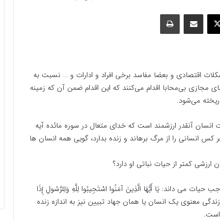
وک
ایکس
اشتراک گذاری با ایمیل
چاپ
شکلات اقتصادی و بعضا مفاسد برخی افراد و ادارات و … نسبت به
 مجازی بی‌محابا اقدام می‌کنند که این اقدام ضمن آن که زمینه
ریخته می‌شود.
انسان آنقدر ارزشمند است که خدای متعال در سوره مائده آیه
 جَمِیعًا: و هر کس انسانی را از مرگ برهاند و زنده بدارد، گویی همه انسان ها
ارزشی کمتر از حیات نباتی او دارد؟
: یَا أَیُّهَا الَّذِینَ آمَنُوا اسْتَجِیبُوا لِلَّهِ وَلِلرَّسُولِ إِذَا
ی توان ادعا کرد که احیای زندگی معنوی یک انسان یا همان جهاد تبیین نیز به اندازه زنده
 است.