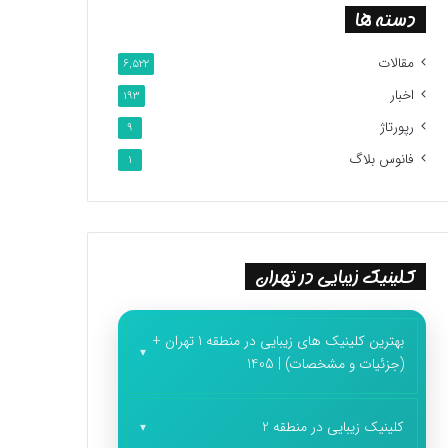
دسته ها
مقالات
6,522
اخبار
193
رپورتاژ
9
فانوس بلاگ
1
کلینیک زیبایی در تهران
بهترین کلینیک های زیبایی در منطقه 1 تهران +
(جزئیات و مشخصات) | 1405
کلینیک زیبایی در منطقه 2