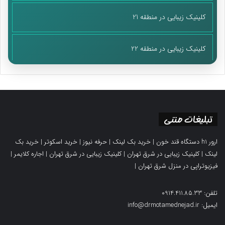
خاطرات ما و علی امرایی با ماجرای تعقیب کردن او و گداهای محله و
کلینیک زیبایی در منطقه 21
شناسایی جا و مکانشان تمام شد؛ «علی رد گداهایی را که در خانه
می‌آمدند می‌گرفت تا ببیند خانه‌شان کجاست و آنهایی که واقعاً گدا
بودند را شناسایی می‌کرد و کمک حالشان می‌شد.»
کلینیک زیبایی در منطقه 22
نام جهادی شهید علی امرایی«حسین ذاکر» بود
*وصال
تبلیغات متنی
مدافع حرم علی امرایی، با اسم جهادی حسین ذاکر در یکم تیرماه سال
ارور h1 دستگاه قند خون
|
خرید بک لینک
|
حرفه نیوز
|
خرید اسکوتر
|
خرید بک
۱۳۹۴ در اثر اصابت موشک به خودرو در شهر درعا درکشور سوریه به
لینک
|
کلینیک زیبایی در شرق تهران
|
کلینیک زیبایی در شرق تهران
|
اجاره کلایمر
|
شهادت رسید.
فیزیوتراپی در منزل شرق تهران
|
پایان پیام/
تلفن: 0914.411.85.33
ایمیل: info@drmotamednejad.ir