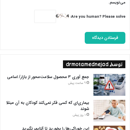
می‌نویسم.
گفتم مادر، ۷ سال گذشته‌ها! با گوشه چهارقد اشک‌هایش را پاک کرد و
با ما هم کلام شد؛ «من قد کشیدن علی را دیدم. بزرگ شدنش را. مثل
Are you human? Please solve:
پسر خودم دوستش داشتم. علی هم پاسدار بود هم مداح هم کمک
حال همه اهل محل، هم کوچک‌ترین خیر. چند جوان سراغ دارید که از
۱۷ سالگی سرپرست بچه یتیم باشند و به کسی هم چیزی نگویند. علی
در ۲۲ سالگی سرپرست ۸ بچه یتیم بود. علی دست گیر همه بود. ما
همسایه‌های قدیمی هستیم. هر وقت هر کجا کم می‌آوردم و گیر
می‌آوردم می‌گفت فقط یک زنگ به من بزن. واقعاً هم در اولین فرصت
توسط drmotamednejad
خودش را می‌رساند.» لابه لای حرف‌های معصومه خانم همسایه دیوار
به دیوار خانواده امرایی این جمله که علی در ۲۲ سالگی سرپرست ۸ بچه
جمع آوری ۳ محصول سلامت‌محور از بازار/ اسامی
یتیم بود ذهنم را به خودش مشغول کرد. آخه بچه ۲۲ ساله این همه
9 ساعت پیش
پولش کجا بود؟ سؤال را گوشه‌ای از ذهنم سپردم تا جوابش را پیدا
کنم.
بیماری‌ای که کسی فکر نمی‌کند کودکان به آن مبتلا
شوند
1 روز پیش
خاطرات اهالی محله دیلمان از شهید علی امرایی شنیدنیست
این خوراکی‌ها را بخورید تا آلزایمر نگیرید