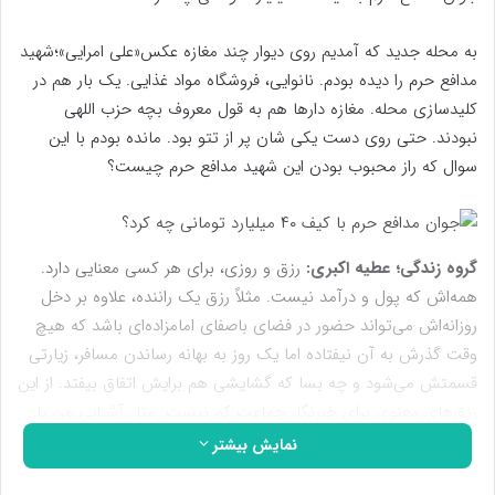
به محله جدید که آمدیم روی دیوار چند مغازه عکس«علی امرایی»؛شهید
مدافع حرم را دیده بودم. نانوایی، فروشگاه مواد غذایی. یک بار هم در
کلیدسازی محله. مغازه دارها هم به قول معروف بچه حزب اللهی
نبودند. حتی روی دست یکی شان پر از تتو بود. مانده بودم با این
سوال که راز محبوب بودن این شهید مدافع حرم چیست؟
گروه زندگی؛ عطیه اکبری:
رزق و روزی، برای هر کسی معنایی دارد.
همه‌اش که پول و درآمد نیست. مثلاً رزق یک راننده، علاوه بر دخل
روزانه‌اش می‌تواند حضور در فضای باصفای امامزاده‌ای باشد که هیچ
وقت گذرش به آن نیفتاده اما یک روز به بهانه رساندن مسافر، زیارتی
قسمتش می‌شود و چه بسا که گشایشی هم برایش اتفاق بیفتد. از این
رزق‌های معنوی برای خبرنگار جماعت کم نیست. مثل آشنایی من با
«علی امرایی»؛ شهید مدافع حرم.
نمایش بیشتر