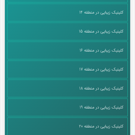
کلینیک زیبایی در منطقه 14
یادم آمد همسایه‌شان گفته بود علی در ۲۲ سالگی‌اش سرپرست ۸ بچه
یتیم بود و با خودم قرار گذاشته بودم که جواب این سؤال را از
خانواده‌اش بگیرم. اینکه جوان ۲۲ ساله این همه پول را از کجا می‌آورده
کلینیک زیبایی در منطقه 15
که وقت خداحافظی با هم صحبت شدن با دایی شهید علی امرایی
جواب همه سوالاتمان را گرفتیم؛
کلینیک زیبایی در منطقه 16
«علی از کار کردن ابایی نداشت. بچه که بود ساندویچ درست می‌کرد و
می‌برد مدرسه می فروخت. ندیدیم برای خودش ولخرجی کند. یا هر روز
کلینیک زیبایی در منطقه 17
یک لباس بپوشد. فقط این نبود. تابستان‌ها با برادر دامادشان به
مدارس می‌رفت برای نقاشی در و دیوار. بعد هم که بزرگ‌تر شد و به
کلینیک زیبایی در منطقه 18
سپاه رفت و پاسدار شد اما باز هم دست از چندکاره بودن بر نداشت.
چاپخانه راه انداخت برای چاپ بنر و کارش تخفیف دادن بود. خلاصه
بعد از شهادتش از طریق کمیته امداد فهمیدیم که او دو خانواده و سه
کلینیک زیبایی در منطقه 19
یتیم را تحت پوشش مالی خود داشته و تمام درآمدش را خرج آنها
می‌کرد.
کلینیک زیبایی در منطقه 20