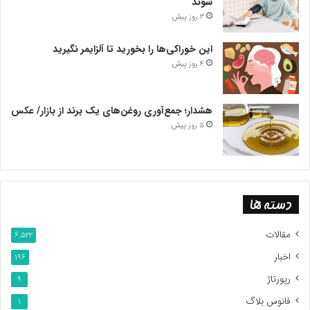
شوند
3 روز پیش
در حج تمتع امسال با انصراف ۹ زائر ایرانی، ۸۷ هزار و ۵۴۱ ایرانی
حاجی شدند که بر اساس برنامه‌ریزی تا اوایل ماه محرم روند بازگشت
این خوراکی‌ها را بخورید تا آلزایمر نگیرید
حجاج کشورمان ادامه دارد.
4 روز پیش
پایان پیام/
هشدار؛ جمع‌آوری روغن‌های یک برند از بازار/ عکس
5 روز پیش
دسته ها
مقالات
6,522
اخبار
196
رپورتاژ
9
فانوس بلاگ
1