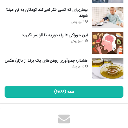
بیماری‌ای که کسی فکر نمی‌کند کودکان به آن مبتلا
شوند
3 روز پیش
این خوراکی‌ها را بخورید تا آلزایمر نگیرید
4 روز پیش
حضور حجاج در سرزمین منا
هشدار؛ جمع‌آوری روغن‌های یک برند از بازار/ عکس
5 روز پیش
دومین و سومین روز حضور در سرزمین منا (یازدهم و دوازدهم
ذی‌الحجه) هم زائران به انجام رمی جمرات پرداخته و از شب گذشته منا
را ترک کردند. به گفته رئیس سازمان حج و زیارت کشورمان، شب
همه (6566)
گذشته همه حجاج ایرانی منا را ترک کردند و در مکه مکرمه مستقر
شدند تا سایر اعمال حج تمتع همچون طواف و نماز نساء را به جا
آورند. (اعمال ۱۳ گانه حج تمتع)
تولد دوباره