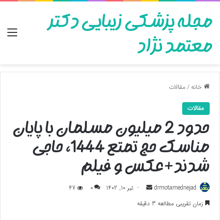
مجله پزشکی زیبایی دکتر
منو
معتمد نژاد
خانه
/
مقالات
مقالات
حدود 2 میلیون مسلمان با پایان
مناسک حج تمتع 1444، حاجی
شدند+عکس و فیلم
ارسال
drmotamednejad
تیر 10, 1402
0
47
به
زمان تقریبی مطالعه 3 دقیقه
ایمیل