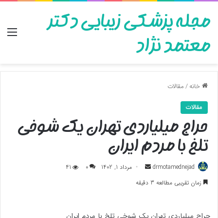
مجله پزشکی زیبایی دکتر
منو
معتمد نژاد
خانه
/
مقالات
مقالات
حراج میلیاردی تهران یک شوخی
تلخ با مردم ایران
ارسال
drmotamednejad
مرداد 1, 1402
0
41
به
زمان تقریبی مطالعه 3 دقیقه
ایمیل
حراج میلیاردی تهران یک شوخی تلخ با مردم ایران