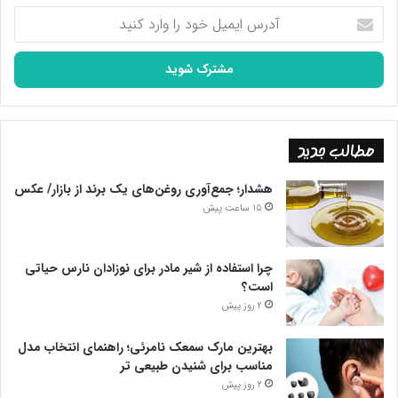
آدرس
فروش دندان پوسیده جان لنون خواننده معروف به قیمت ۳۱ هزار
ایمیل
دلار[5]
خود
را
وارد
کنید
فروش نیمه ساندویچ دوخواننده آمریکایی به نام جاستین تیمبرلیک به
قیمت ۳ هزار دلار و نایل هوران به قیمت ۱۰۰ هزار دلار[6]
مطالب جدید
[1].https://www.firstpost.com/world/lionel-messis-used-tissue-
هشدار؛ جمع‌آوری روغن‌های یک برند از بازار/ عکس
from-barcelona-farewell-presser-up-for-sale-at-whopping-1-
15 ساعت پیش
million-9902901.html
چرا استفاده از شیر مادر برای نوزادان نارس حیاتی
[2] .http://news.bbc.co.uk/1/hi/entertainment/7796991.stm
است؟
2 روز پیش
[3]
.https://en.as.com/en/2019/03/21/soccer/1553172619_229466.ht
بهترین مارک سمعک نامرئی؛ راهنمای انتخاب مدل
ml
مناسب برای شنیدن طبیعی تر
2 روز پیش