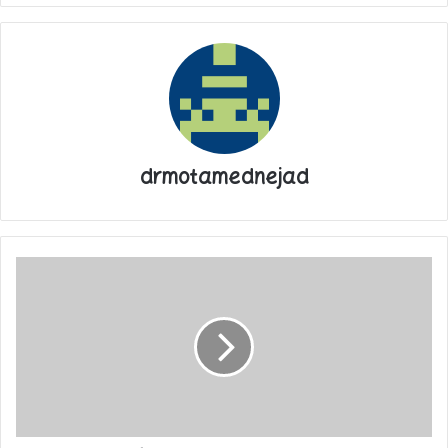
است. افزایش بیش از پیش آثار و پیشنهادهای عمدتا میلیاردی
خریداران برای این آثار، این شائبه را نسبت به حراج تهران تقویت
می‌کند. رقم فروش این دوره حراج تهران نسبت به سال قبل حدود ۱۷۰
درصد افزایش پیدا کرده است.
در ادامه برخی از آثار میلیاردی ارائه شده در حراج تهران را مشاهده
می‌کنید:
drmotamednejad
اثر هنری فروش رفته به قیمت 5 میلیارد و 300 میلیون تومان
آیا
دشمن
به
اثر هنری فروش رفته به قیمت 9 میلیارد و 800 میلیون تومان
دنبال
توطئه
در
اثر هنری فروش رفته به قیمت 1 میلیارد و 100 میلیون تومان
دانشگاه‌هاست؟