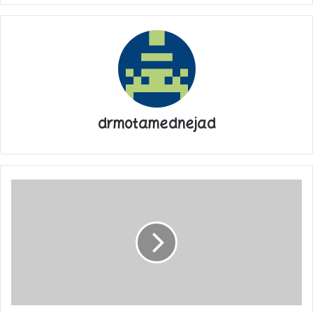
پایان پیام/ت
drmotamednejad
استراتژی
تبلیغاتی
شرکت
داخلی
برای
ترویج
موسیقی
مستهجن+فیلم