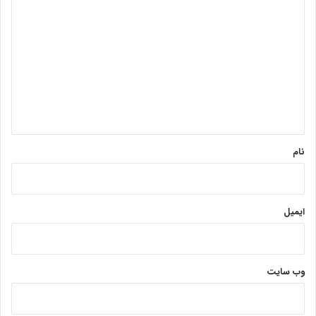
ی
د
گ
ا
ه
*
نام
ایمیل
وب‌ سایت