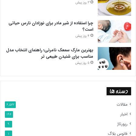
3 روز پیش
چرا استفاده از شیر مادر برای نوزادان نارس حیاتی
است؟
4 روز پیش
بهترین مارک سمعک نامرئی؛ راهنمای انتخاب مدل
مناسب برای شنیدن طبیعی تر
5 روز پیش
دسته ها
مقالات
6,522
اخبار
194
رپورتاژ
9
فانوس بلاگ
1