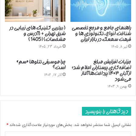
راهنمای جامع و مرجع تخصصی
( برترین کلینیک های زیبایی در
شناخت انواع، تکنولوژی ها و
شرق تهران + (آدرس و
قیمت سمعک در بازار ایران
مشخصات) | 1405 )
تیر 8, 1405
خرداد 23, 1405
جزئیات افزایش مبلغ
چرا موسیقی تتلوها «سم»
اضافه‌کاری پرستاران اعلام شد؛
است؟
از آبان ۱۴۰۳ پرداخت‌ها آغاز
آذر 17, 1402
می‌شود
بهمن 9, 1403
دیدگاهتان را بنویسید
نشانی ایمیل شما منتشر نخواهد شد.
بخش‌های موردنیاز علامت‌گذاری شده‌اند
*
د