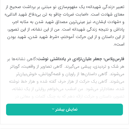
تعبیر «زندگی شهیدانه» یک مفهوم‌سازی نو‌ مبتنی بر برداشت صحیح از
معنای شهادت است. «اصابت ضربات چاقو به تن بی‌دفاع شهید الداغی»
و «شهادت ایشان»، نیز عینی‌ترین مصداق شهید شدن به مثابه اجر،
پاداش و نتیجه زندگی شهیدانه است. من از این نشانه، از این تصویر،
از این داستان و از این حرکت آموختم، «شرط شهید شدن، شهید بودن
است».
فارس‌پلاس؛ جعفر علیان‌نژادی در یادداشتی نوشت:
گاهی نشانه‌ها بر
هر شک و تردیدی، پیشی می‌گیرند. گاهی تصاویر از واقعیت، گویاتر
می‌شوند. گاهی داستان‌ها از راویان و قصه‌گویانش، خوش‌بیان‌تر
می‌شوند. گاهی یک حرکت از هزار حرف‌ گفته شده و هزار خط نوشته
شده، معنادارتر می‌شود. من امشب می‌خواهم روایتی از یک‌ نشانه،
تصویر، داستان و حرکت ارائه دهم که به چنگ کلمات و معانی در
نمی‌آید.‌ بنابراین تصمیم گرفتم پای درس این نشانه، این تصویر، این‌
نمایش بیشتر
داستان و این حرکت بنشینم و برایتان بگویم چه‌ چیزی یاد گرفته‌ام.
بگذارید داستان را از چند روز قبل دنبال کنیم.‌