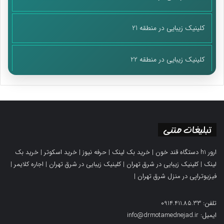
کلینیک زیبایی در منطقه 21
کلینیک زیبایی در منطقه 22
تبلیغات متنی
ارور h1 دستگاه قند خون
|
خرید بک لینک
|
حرفه نیوز
|
خرید اسکوتر
|
خرید بک
لینک
|
کلینیک زیبایی در شرق تهران
|
کلینیک زیبایی در شرق تهران
|
اجاره کلایمر
|
فیزیوتراپی در منزل شرق تهران
|
تلفن: 0914.411.85.33
ایمیل: info@drmotamednejad.ir