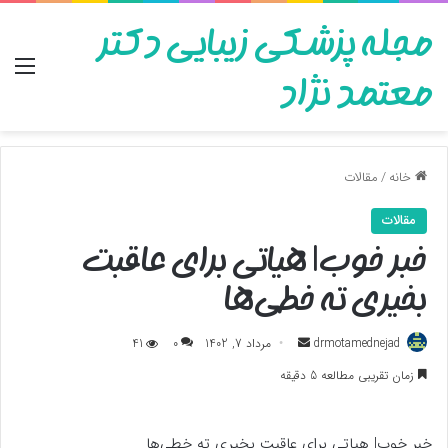
مجله پزشکی زیبایی دکتر
منو
معتمد نژاد
خانه
/
مقالات
مقالات
خبر خوب| هیاتی برای عاقبت
بخیری ته خطی‌ها
ارسال
drmotamednejad
مرداد 7, 1402
0
41
به
زمان تقریبی مطالعه 5 دقیقه
ایمیل
خبر خوب| هیاتی برای عاقبت بخیری ته خطی‌ها