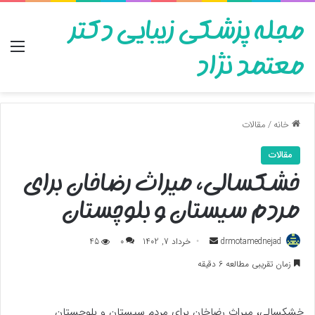
مجله پزشکی زیبایی دکتر
منو
معتمد نژاد
خانه
/
مقالات
مقالات
خشکسالی، میراث رضاخان برای
مردم سیستان و بلوچستان
ارسال
drmotamednejad
خرداد 7, 1402
0
45
به
زمان تقریبی مطالعه 6 دقیقه
ایمیل
خشکسالی، میراث رضاخان برای مردم سیستان و بلوچستان