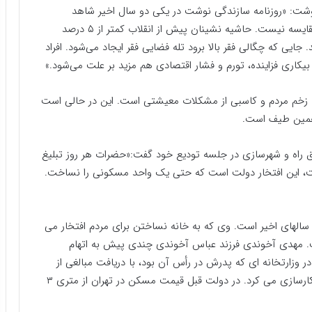
نوشت: «روزنامه سازندگی نوشت در یکی دو سال اخیر شاهد
افزایش حاشیه‌نشینی هستیم که حتی با قبل هم قابل مقایسه نیست. حاشیه نشینان پیش از انقلاب کمتر از ۵ درصد
 اما الان بالای ۲۵ درصد هستند. جایی که چگالی فقر بالا برود تله فضایی فقر ایجاد می‌شود. افراد
د. بیکاری فزاینده، تورم و فشار اقتصادی هم مزید بر علت می‌شود.»
به زخم مردم و کاسبی از مشکلات معیشتی است. این در حالی است
همین طیف است.
ق راه و شهرسازی در جلسه تودیع خود گفت:«حضرات هر روز تبلیغ
 این افتخار دولت است که حتی یک واحد مسکونی را نساخت.
 سالهای اخیر است. وی که به خانه نساختن برای مردم افتخار می
ت. مهدی آخوندی فرزند عباس آخوندی چندی پیش به اتهام
وزارتخانه ای که پدرش در رأس آن بود، با دریافت مبالغی از
بعضی پیمانکاران برای آنها در وزارتخانه دستور گرفته یا کارسازی می کرد. در دولت قبل قیمت مسکن در تهران از متری ۳