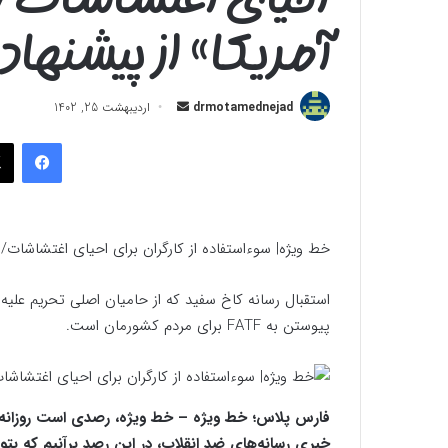
آمریکا» از پیشنهاد
ارسال
drmotamednejad
اردیبهشت 25, 1402
به
فیسب
ایمیل
خط ویژه| سوءاستفاده از کارگران برای احیای اغتشاشات/ 
استقبال رسانه کاخ سفید که از حامیان اصلی تحریم علیه
پیوستن به FATF برای مردم کشورمان است.
فارس پلاس؛ خط ویژه – خط ویژه، رصدی است روزانه از ل
خبری رسانه‌های ضد انقلاب، در این رصد برآنیم که ب