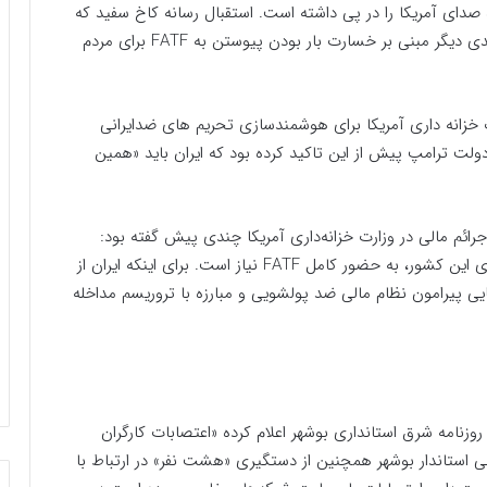
F بلافاصله استقبال ویژه صدای آمریکا را در پی داشته است. استقبال رسانه کاخ سفید که
از حامیان اصلی تحریم علیه مردم ایران نیز می باشد، سندی دیگر مبنی بر خسارت بار بودن پیوستن به FATF برای مردم
F یکی از بازوهای وزارت خزانه داری آمریکا برای هوشمندسازی تحریم های ضدایرانی
لت ترامپ پیش از این تاکید کرده بود که ایران باید «همین
جرائم مالی در وزارت خزانه‌داری آمریکا چندی پیش گفته بود:
«برای قرار دادن ایران در تنگنا و سخت‌تر کردن شرایط برای این کشور، به حضور کامل FATF نیاز است. برای اینکه ایران از
ازم است FATF تایید قضاوت‌هایی پیرامون نظام مالی ضد پولشویی و مبارزه با تروریسم مداخله
امه شرق استانداری بوشهر اعلام کرده «اعتصابات کارگران
ستاندار بوشهر همچنین از دستگیری «هشت نفر» در ارتباط با