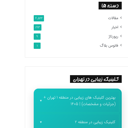
دسته ها
مقالات
6,522
اخبار
193
رپورتاژ
9
فانوس بلاگ
1
کلینیک زیبایی در تهران
بهترین کلینیک های زیبایی در منطقه 1 تهران +
(جزئیات و مشخصات) | 1405
کلینیک زیبایی در منطقه 2