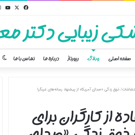
فیسبوک
ایکس
یوت
کی زیبایی دکتر معت
تغ
صفحه اصلی
وبلاگ
رپورتاژ
درباره ما
تماس با ما
غتشاشات/ ذوق زدگی «صدای آمریکا» از پیشنهاد رسانه‌های غربگرا
ه از کارگران برای
 ذوق زدگی «صدای