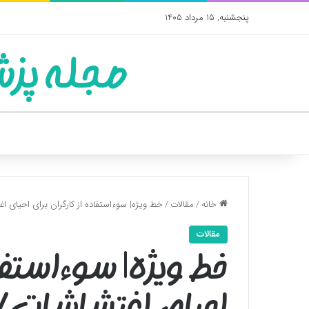
پنجشنبه, 15 مرداد 1405
مجله پزش
خانه
/
مقالات
/
خط ویژه| سوءاستفاده از کارگران برای احیای ا
مقالات
خط ویژه| سوءاستفاد
احیای اغتشاشات/