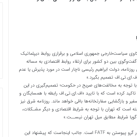
کاوی سیاست‌خارجی جمهوری اسلامی و برقراری روابط دیپلماتیک
فت‌وگوی بین دو کشور برای ارتقاء روابط اقتصادی به مساله
 روزنامه، دولت ابراهیم رئیسی ناچار است در مورد پذیرش یا عدم
ف.ای.تی.اف تصمیم بگیرد.»
 با توجه به مخالفت‌های صریح در حکومت؛ تصمیم‌گیری در این
تاکید کرده است که با تایید «اف.ای.تی.اف رابطه با همسایگان و
ر و بازگشایی سفارتخانه‌ها باقی خواهد ماند. روزنامه شرق نیز
ه است که تهران با توجه به شرایط اقتصادی و دیگر مشـکلات،
ا گویا شرایط مطابق میل تهران نیســت.»
جریان غربگرا مدعی است که ارتقا روابط اقتصادی ایران در گرو پیوستن به FATF است. جالب اینجاست که پیشنهاد این