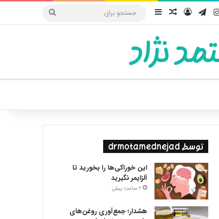
یوب
اینستاگرام
تلگرام
ورود
سایدبار
نوشته تصادفی
جستجو
برای
مد نژاد
ییر پوسته
توسط drmotamednejad
این خوراکی‌ها را بخورید تا
آلزایمر نگیرید
2 ساعت پیش
هشدار؛ جمع‌آوری روغن‌های