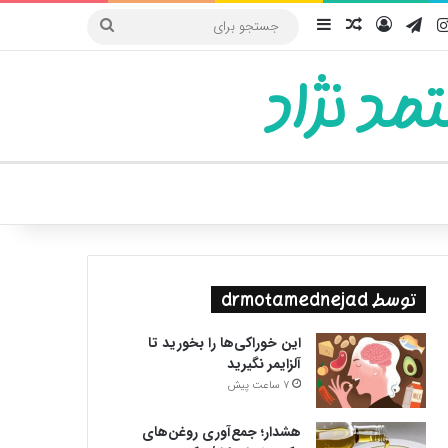
یوب
اینستاگرام
تلگرام
ورود
سایدبار
نوشته تصادفی
جستجو
برای
مد نژاد
ییر پوسته
توسط drmotamednejad
این خوراکی‌ها را بخورید تا
آلزایمر نگیرید
7 ساعت پیش
هشدار؛ جمع‌آوری روغن‌های