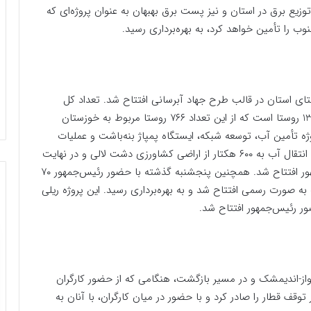
 پروژه انتقال و پست توزیع برق در استان و نیز پست برق بهبهان به عنوان پروژه‌ای که
طرح‌های توسعه‌ای، عملیات آبرسانی به ۱۷۴ روستای استان در قالب طرح جهاد آبرسانی افتتاح شد. تعداد کل
روستاهای مشمول این طرح در سراسر کشور 7 هزار و 138 روستا است که از این تعداد ۷۶۶ روستا مربوط به خوزستان
ه تأمین آب، توسعه شبکه، ایستگاه پمپاژ بنه‌باشت و عملیات
احداث خط انتقال برق به طول ۱۱ کیلومتر، طرح تأمین و انتقال آب به ۶۰۰ هکتار از اراضی کشاورزی دشت لالی و در نهایت
تصفیه‌خانه آب آشامیدنی شیبان نیز با دستور رئیس‌جمهور افتتاح شد. همچنین پنجشنبه گذشته با حضور رئیس‌جمهور ۷۰
به صورت رسمی افتتاح شد و به بهره‌برداری رسید. این پروژه ریلی
از-اندیمشک و در مسیر بازگشت، هنگامی که از حضور کارگران
ف قطار را صادر کرد و با حضور در میان کارگران، با آنان به