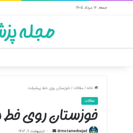
جمعه, 16 مرداد 1405
مجله پزش
خانه
/
مقالات
/
خوزستان روی خط پیشرفت
مقالات
خوزستان روی خط 
ارسال
drmotamednejad
اردیبهشت 9, 1402