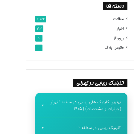
دسته ها
مقالات
6,522
اخبار
193
رپورتاژ
9
فانوس بلاگ
1
کلینیک زیبایی در تهران
بهترین کلینیک های زیبایی در منطقه 1 تهران +
(جزئیات و مشخصات) | 1405
کلینیک زیبایی در منطقه 2