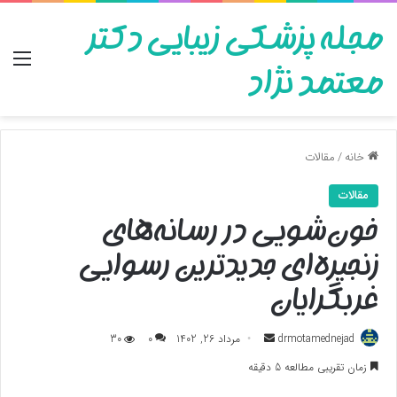
مجله پزشکی زیبایی دکتر
منو
معتمد نژاد
خانه
/
مقالات
مقالات
خون‌شویی در رسانه‌های
زنجیره‌ای جدیدترین رسوایی
غربگرایان
ارسال
drmotamednejad
مرداد 26, 1402
0
30
به
زمان تقریبی مطالعه 5 دقیقه
ایمیل