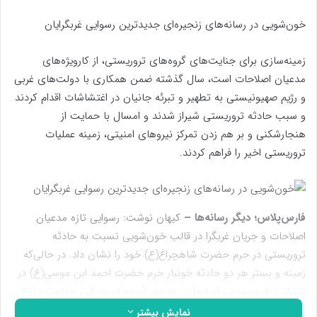
خون‌شویی در رسانه‌های زنجیره‌ای جدیدترین رسوایی غربگرایان
زمینه‌‌سازی برای جنایت‌های گروه‌های تروریستی، از کارویژه‌های
مدعیان اصلاحات است، سال گذشته ضمن همکاری با دولت‌های غربی
و رژیم صهیونیستی به تطهیر و تبرئه جانیان در اغتشاشات اقدام کردند
و سبب حادثه تروریستی شیراز شدند و امسال با حمایت از
هنجارشکنی و بر هم زدن تمرکز نیروهای امنیتی، زمینه عملیات
تروریستی اخیر را فراهم کردند.
فارس‌پلاس؛ دیگر رسانه‌ها –
کیهان نوشت: رسوایی تازه مدعیان
اصلاحات و جریان غربگرا در قالب خون‌شویی نسبت به حادثه
تروریستی در حرم حضرت شاهچراغ(ع) خود را نشان داد. در حالی‌که
زمینه و بستر هر دو حادثه خونبار حرم حضرت احمد ابن موسی(ع) در
شیراز را طیف مدعی اصلاحات به‌وجود آورده است، این جماعت وقوع
عملیات تروریستی اخیر را گردن پلیس ‌انداخته و مدعی است که این
نمایش بیشتر