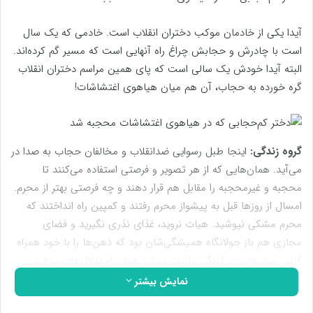
آیدا یکی از خادمان موکب دختران انقلاب است. خادمی که یک سال
است با چادرش و حجابش چراغ راه آنهایی است که مسیر گم کرده‌اند.
البته آیدا خودش یک سالی است که پای همین مراسم دختران انقلاب
گره خورده به حجاب، آن هم میان هیاهوی اغتشاشات!
گروه زندگی:
اینجا طبل رسوایی ضدانقلاب و مخالفان حجاب به صدا در
می‌آید. همان‌هایی که از هر تصویر و فرصتی استفاده می‌کنند تا
محجبه و غیرمحجبه را مقابل هم قرار دهند و چه فرصتی بهتر از محرم.
امسال از روزها قبل به پیشواز محرم رفتند و کمپین راه انداختند که
محرم مشکی نپوشید. هیات نروید، غذای نذری نگیرید و فضای
مجازی هم باز جولانگاه همیشگی‌شان بود که ذهن‌ها را با خود همراه
کنند. حرف‌ها بوی کهنگی داشت دوباره همان استدلال‌های پوچ و
آبکی‌شان را آورده بودند و معرکه گرفته بودند که شکاف جدیدی در
نمایش بیشتر
ایران‌مان ایجاد کنند. از عزاداری‌های پر شور امسال و روسیاهی‌ای که با