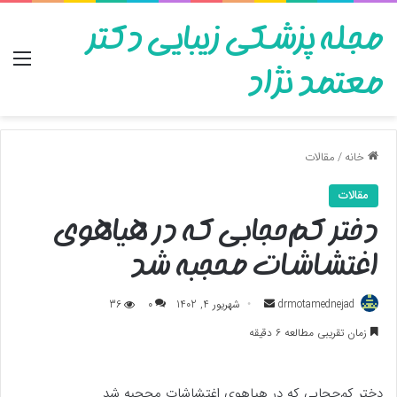
مجله پزشکی زیبایی دکتر
منو
معتمد نژاد
خانه
/
مقالات
مقالات
دختر کم‌حجابی که در هیاهوی
اغتشاشات محجبه شد
ارسال
drmotamednejad
شهریور 4, 1402
0
36
به
زمان تقریبی مطالعه 6 دقیقه
ایمیل
دختر کم‌حجابی که در هیاهوی اغتشاشات محجبه شد