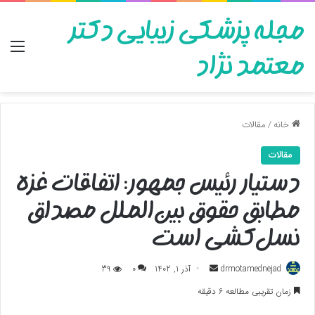
مجله پزشکی زیبایی دکتر
منو
معتمد نژاد
خانه
/
مقالات
مقالات
دستیار رئیس جمهور: اتفاقات غزه
مطابق حقوق بین‌الملل مصداق
نسل‌کشی است
ارسال
drmotamednejad
آذر 1, 1402
0
39
به
زمان تقریبی مطالعه 6 دقیقه
ایمیل