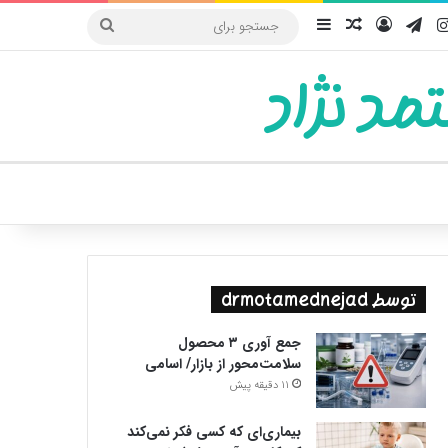
یوب
اینستاگرام
تلگرام
ورود
سایدبار
نوشته تصادفی
جستجو
برای
مد نژاد
ییر پوسته
توسط drmotamednejad
جمع آوری ۳ محصول
سلامت‌محور از بازار/ اسامی
11 دقیقه پیش
بیماری‌ای که کسی فکر نمی‌کند