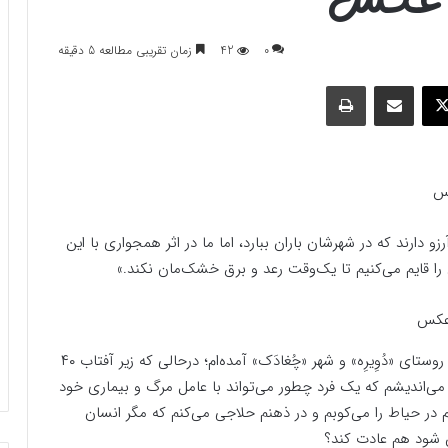
0
42
زمان تقریبی مطالعه 5 دقیقه
وک
ایکس
اشتراک گذاری با ایمیل
چاپ
کس
 همه آرزو دارند که در شهرشان باران ببارد، اما ما در اثر همجواری با این
ا قایم می‌کنیم تا یک‌وقت رعد و برق خشک‌مان نکند.»
به روستای «دُوِیرِه» و شهر «چُغادَک» آمده‌ام؛ درحالی که زیر آفتاب ۴۰
می‌اندیشم که یک فرد چطور می‌تواند با عامل مرگ و بیماری خود
وم در حیاط را می‌کوبم و در ذهنم حلاجی می‌کنم که مگر انسان
 شود هم عادت کند؟