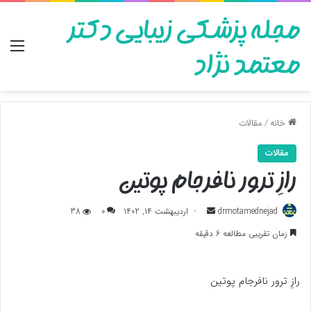
مجله پزشکی زیبایی دکتر
منو
معتمد نژاد
خانه
/
مقالات
مقالات
رازِ ترور نافرجام پوتین
ارسال
drmotamednejad
اردیبهشت 14, 1402
0
38
به
زمان تقریبی مطالعه 6 دقیقه
ایمیل
رازِ ترور نافرجام پوتین