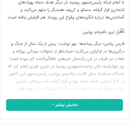
با اعلام اینکه رئیس‌جمهور روسیه بار دیگر هدف حمله پهپادهای
انتحاری قرار گرفته، مسکو و کی‌یف همدیگر را متهم می‌کنند و
گمانه‌زنی‌ها درباره انگیزه‌های وقوع این رویداد هم افزایش یافته است.
فارس پلاس؛ دیگر رسانه‌ها- مهر نوشت: بیش از یک سال از جنگ و
درگیری‌ها در اوکراین می‌گذرد؛ صرف‌نظر از تحولات میدانی روزانه و
تلفات دو طرف، در این یک‌سال خبرهای غافلگیرکننده کم نبوده است.
روز چهارشنبه دفتر ریاست‌جمهوری روسیه در خبری فوری اعلام کرد که
شامگاه سه‌شنبه محل اقامت ولادیمیر پوتین، رئیس‌جمهور این کشور
در کاخ کرملین هدف حمله پهادی قرار گرفته، اما نیروهای امنیتی
روسیه موفق شدند با «اقدامات جنگ الکترونیکی» این پهپادهای
انتحاریِ کامیکازه را منهدم کنند. طبق گزارش مقامات روسیه این حمله
خسارت و تلفاتی در پی نداشته و پوتین هم به علت اینکه در زمان
نمایش بیشتر
حمله در خارج از پایتخت بوده، آسیبی ندیده است.
دولت روسیه مسئولیت این حمله متهورانه را مستقیم متوجه