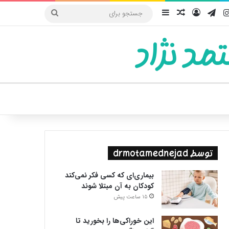
یوب
اینستاگرام
تلگرام
ورود
سایدبار
نوشته تصادفی
جستجو
برای
مد نژاد
ییر پوسته
توسط drmotamednejad
بیماری‌ای که کسی فکر نمی‌کند
کودکان به آن مبتلا شوند
15 ساعت پیش
این خوراکی‌ها را بخورید تا