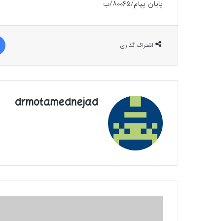
پایان پیام/۸۰۰۶۵/ب
اشتراک گذاری
drmotamednejad
خبر
خوب|