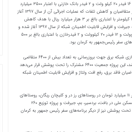
است، پست با ظرفیت ۵۰ مگاولت آمپر با ۲ فیدر خط و ۱۶ فیدر ۲۰ کیلو ولت و ۲ فیدر بانک خازنی با اعتبار ۳۵۰۰ میلیارد
ریال و هدف بهبود پروفیل ولتاژ – تأمین انرژی مورد نیاز متقاضیان و کاهش تلفات که عملیات اجرائی آن از سال ۱۳۹۷ آغاز
شده و خطوط دو مداره ۱۳۲ کیلوولت جیرفت به طول ۲۰ کیلومتر با اعتباری بالغ بر ۳ هزار میلیارد ریال با هدف کاهش
تلفات و رفع افت ولتاژ منطقه جیرفت و تأمین بار منطقه جیرفت و افزایش قابلیت اطمینان شبکه از سال ۱۳۹۷ آغاز شده و
پروژه افزایش با میزان ۱۵ مگاولت آمپر و ۲ فیدر ۱۳۲ کیلوولت و ۱۲ فیدر ۲۰ کیلوولت و ۲ فیدرخازن با اعتباری بالغ بر ۵۰۰
‌های سفر رئیس‌جمهور به کرمان بود.
در این سفر پروژه‌های توسعه و احداث و اصلاح و بهینه‌سازی شبکه برق جهت بر‌وزرسانی به تعداد بیش از ۶۴۰۰ متقاضی
فاقد برق با سرمایه‌گذاری ۱۶۸ میلیارد تومان نیز افتتاح شد، این پروژه جمعیت ۶۴۰۰ مشترک را تحت پوشش قرار می‌دهد
قاضیان فاقد برق، رفع افت ولتاژ و افزایش قابلیت اطمینان شبکه
پروژه برق‌رسانی به ۴ روستای فاقد برق با اعتباری بالغ بر ۱۱ میلیارد تومان در روستاهای رز در و کلیچان ریگان، روستاهای
ده برزوییه و هارونییه بردسیر، برق‌رسانی به ۶۳۷ واحد مسکن ملی در بافت، بردسیر، بم، جیرفت و پروژه توزیع ۲۶۰
 خورشیدی بین عشایر در ۱۶ شهرستان تحت پوشش نیز از دیگر برنامه‌های سفر رئیس جمهور به کرمان