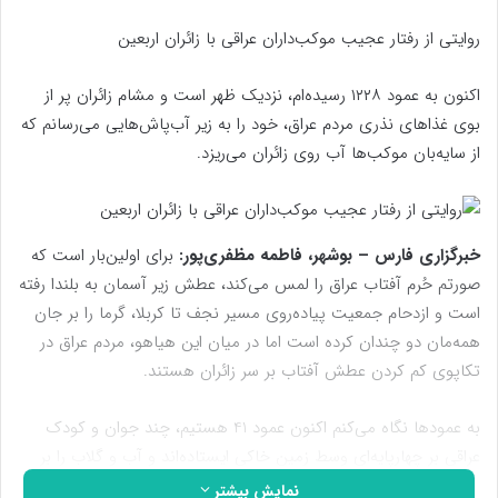
روایتی از رفتار عجیب موکب‌داران عراقی با زائران اربعین
اکنون به عمود ۱۲۲۸ رسیده‌ام، نزدیک ظهر است و مشام زائران پر از
بوی غذاهای نذری مردم عراق، خود را به زیر آب‌پاش‌هایی می‌رسانم که
از سایه‌بان‌ موکب‌ها آب روی زائران می‌ریزد.
خبرگزاری فارس – بوشهر، فاطمه مظفری‌پور:
برای اولین‌بار است که
صورتم حُرم آفتاب عراق را لمس می‌کند، عطش زیر آسمان به بلندا رفته
است و ازدحام جمعیت پیاده‌روی مسیر نجف تا کربلا، گرما را بر جان
همه‌مان دو چندان کرده است اما در میان این هیاهو، مردم عراق در
تکاپوی کم کردن عطش آفتاب‌ بر سر زائران هستند.
به عمودها نگاه می‌کنم اکنون عمود 41 هستیم، چند جوان و کودک
عراقی بر چهارپایه‌ای وسط زمین خاکی ایستاده‌اند و آب و گلاب را بر
سر و روی زوار حضرت اباعبدالله(ع) می‌ریزند، عطر گلاب در هوا
نمایش بیشتر