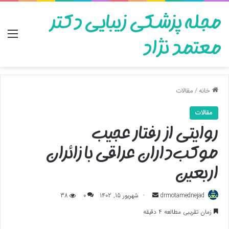
مجله پزشکی زیبایی دکتر
منو
معتمد نژاد
خانه
/
مقالات
مقالات
روایتی از رفتار عجیب
موکب‌داران عراقی با زائران
اربعین
ارسال
drmotamednejad
شهریور 15, 1402
0
38
به
زمان تقریبی مطالعه 4 دقیقه
ایمیل