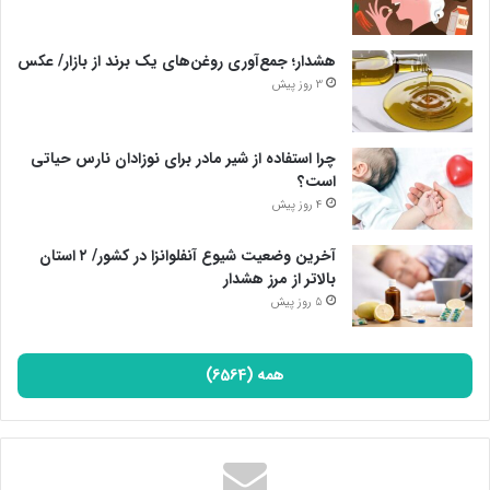
خانواده نیست، اکنون که چند نفری پای درست کردن ناهار در حیاط
خلوت ایستاده‌اند؛ معلوم است که خیلی قبل‌تر از این روزها، برنامه این
هشدار؛ جمع‌آوری روغن‌های یک برند از بازار/ عکس
سفره به دست همدلی چند خانواده چیده شده است، برنامه‌ای ۲۰ روزه
3 روز پیش
برای امری که به ظاهر نه تنها هیچ سود مالی برای آن‌ها ندارد بلکه
پس‌اندازشان را هم خرج می‌کند اما آنطور که «منتهی» آن دختر عراقی
چرا استفاده از شیر مادر برای نوزادان نارس حیاتی
ساکن درخانه کاهگلی می‌گوید؛ مردم این دیار، تمام دنیایشان را از
است؟
همین خدمت ۲۰ روزه به عشاق امام حسین(ع) دارند.
4 روز پیش
پایان پیام/
آخرین وضعیت شیوع آنفلوانزا در کشور/ ۲ استان
بالاتر از مرز هشدار
5 روز پیش
همه (6564)