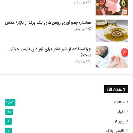
2 روز پیش
هشدار؛ جمع‌آوری روغن‌های یک برند از بازار/ عکس
3 روز پیش
چرا استفاده از شیر مادر برای نوزادان نارس حیاتی
است؟
4 روز پیش
دسته ها
مقالات
6,522
اخبار
195
رپورتاژ
9
فانوس بلاگ
1