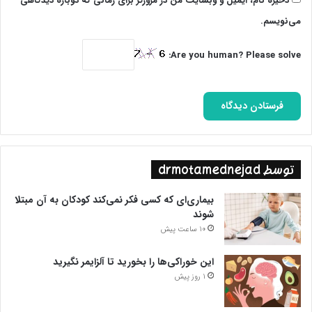
ذخیره نام، ایمیل و وبسایت من در مرورگر برای زمانی که دوباره دیدگاهی
آزادی اجتماعی و نادیده گرفتن حقوق مدنی بانوان سرزمینم را فریاد
می‌نویسم.
می زد.
Are you human? Please solve:
شعارهایی که ماهیت دولت هایی مانند فرانسه را در زیر پا گذاشتن
حقوق و آزادی های اجتماعی مانند پوشش زن مسلمان افشا می کند
و نشان می دهد دولت فرانسه نمی تواند مدعی پیگیری تبعیض
نژادی باشد.
پایان پیام/غ
توسط drmotamednejad
بیماری‌ای که کسی فکر نمی‌کند کودکان به آن مبتلا
شوند
10 ساعت پیش
این خوراکی‌ها را بخورید تا آلزایمر نگیرید
1 روز پیش