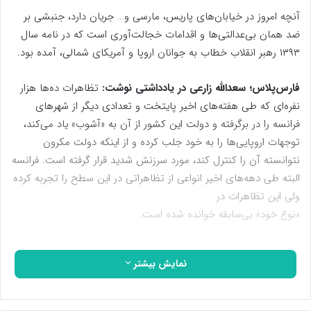
آنچه امروز در خیابان‌های پاریس، مارسی و… جریان دارد، جنبشی بر
ضد همان بی‌عدالتی‌ها و اقدامات خجالت‌آوری است که در نامه سال
۱۳۹۳ رهبر انقلاب خطاب به جوانان اروپا و آمریکای شمالی، آمده بود.
فارس‌پلاس؛ سعدالله زارعی در یادداشتی نوشت:
تظاهرات ده‌ها هزار
نفره‌ای که طی هفته‌های اخیر پایتخت و تعدادی دیگر از شهرهای
فرانسه را در برگرفته و دولت این کشور از آن به «آشوب» یاد می‌کند،
توجهات اروپایی‌ها را به خود جلب کرده و از اینکه دولت مکرون
نتوانسته آن را کنترل کند، مورد سرزنش شدید قرار گرفته است. فرانسه
البته طی دهه‌های اخیر انواعی از تظاهراتی در این سطح را تجربه کرده
ولی این تظاهرات در
«نوع خود» بی‌سابقه خوانده شده است.
در این خصوص گفتنی‌‌هایی وجود دارد:
نمایش بیشتر
1- تظاهرات کنونی در فرانسه جنبه صنفی ندارد و برای رفع یک موضوع
معیشتی یا شبیه به آن راه نیفتاده است. این شبیه جنبش جلیقه‌زردها