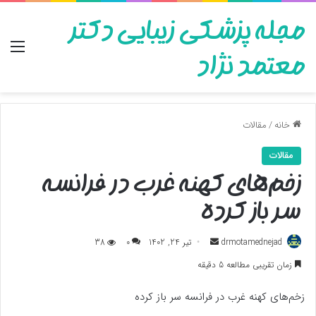
مجله پزشکی زیبایی دکتر
منو
معتمد نژاد
خانه
/
مقالات
مقالات
زخم‌های کهنه‌ غرب در فرانسه
سر باز کرده
ارسال
drmotamednejad
تیر 24, 1402
0
38
به
زمان تقریبی مطالعه 5 دقیقه
ایمیل
زخم‌های کهنه‌ غرب در فرانسه سر باز کرده