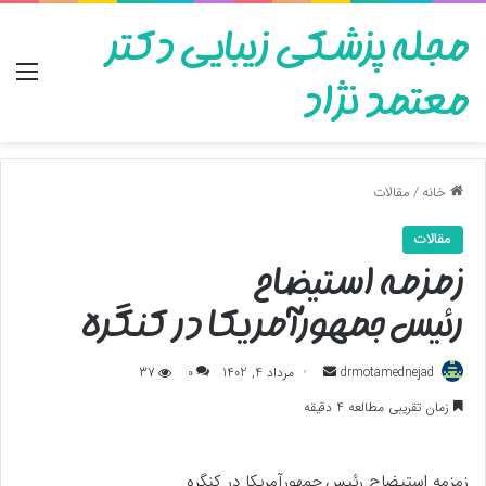
مجله پزشکی زیبایی دکتر
منو
معتمد نژاد
خانه
/
مقالات
مقالات
زمزمه استیضاح
رئیس جمهورآمریکا در کنگره
ارسال
drmotamednejad
مرداد 4, 1402
0
37
به
زمان تقریبی مطالعه 4 دقیقه
ایمیل
زمزمه استیضاح رئیس جمهورآمریکا در کنگره