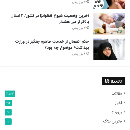
3 روز پیش
آخرین وضعیت شیوع آنفلوانزا در کشور/ ۲ استان
بالاتر از مرز هشدار
3 روز پیش
حکم انفصال از خدمت طاهره چنگیز در وزارت
بهداشت/ موضوع چه بود؟
4 روز پیش
دسته ها
مقالات
6,522
اخبار
192
رپورتاژ
9
فانوس بلاگ
1