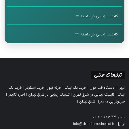
کلینیک زیبایی در منطقه 21
کلینیک زیبایی در منطقه 22
تبلیغات متنی
ارور h1 دستگاه قند خون
|
خرید بک لینک
|
حرفه نیوز
|
خرید اسکوتر
|
خرید بک
لینک
|
کلینیک زیبایی در شرق تهران
|
کلینیک زیبایی در شرق تهران
|
اجاره کلایمر
|
فیزیوتراپی در منزل شرق تهران
|
تلفن: 0914.411.85.33
ایمیل: info@drmotamednejad.ir